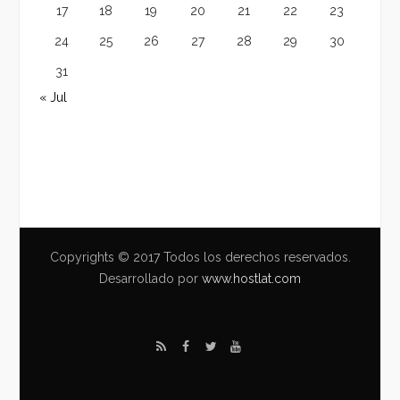
17
18
19
20
21
22
23
24
25
26
27
28
29
30
31
« Jul
Copyrights © 2017 Todos los derechos reservados.
Desarrollado por
www.hostlat.com
R
F
T
Y
S
a
w
o
S
c
i
u