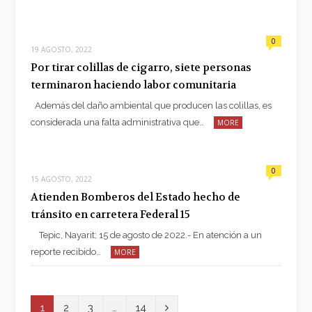
0
19 AGOSTO, 2022
Por tirar colillas de cigarro, siete personas
terminaron haciendo labor comunitaria
Además del daño ambiental que producen las colillas, es
considerada una falta administrativa que…
MORE
0
15 AGOSTO, 2022
Atienden Bomberos del Estado hecho de
tránsito en carretera Federal 15
Tepic, Nayarit; 15 de agosto de 2022.- En atención a un
reporte recibido…
MORE
N
1
2
3
…
14