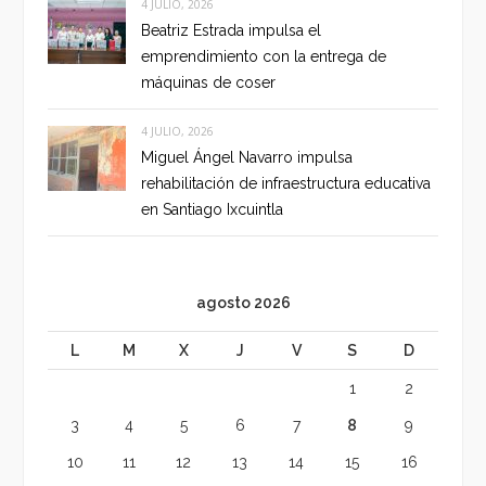
4 JULIO, 2026
Beatriz Estrada impulsa el
emprendimiento con la entrega de
máquinas de coser
4 JULIO, 2026
Miguel Ángel Navarro impulsa
rehabilitación de infraestructura educativa
en Santiago Ixcuintla
agosto 2026
L
M
X
J
V
S
D
1
2
3
4
5
6
7
8
9
10
11
12
13
14
15
16