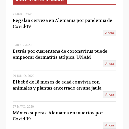
i
t
o
7 MAYO, 2020
Regalan cerveza en Alemania por pandemia de
u
Covid-19
Ahora
s
5 ABRIL, 2020
Estrés por cuarentena de coronavirus puede
empeorar dermatitis atópica: UNAM
Ahora
29 JUNIO, 2020
El bebé de 18 meses de edad convivía con
animales y plantas encerrado en una jaula
Ahora
27 MAYO, 2020
México supera a Alemania en muertos por
Covid-19
Ahora