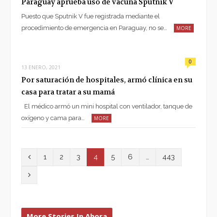
Paraguay aprueba uso de vacuna Sputnik V
Puesto que Sputnik V fue registrada mediante el
procedimiento de emergencia en Paraguay, no se…
MORE
0
13 ENERO, 2021
Por saturación de hospitales, armó clínica en su
casa para tratar a su mamá
El médico armó un mini hospital con ventilador, tanque de
oxígeno y cama para…
MORE
P
1
2
3
4
5
6
…
443
r
N
e
e
v
x
More Stories In Ahora