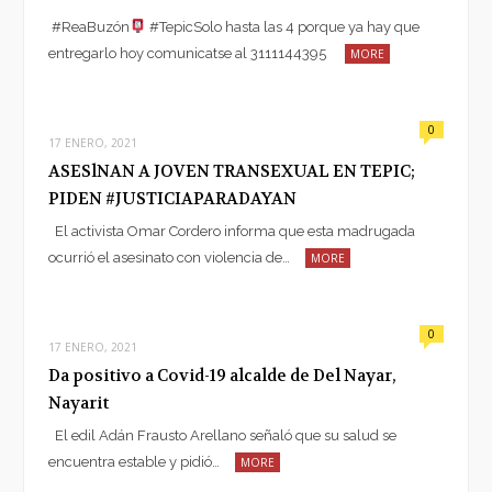
#ReaBuzón
#TepicSolo hasta las 4 porque ya hay que
entregarlo hoy comunicatse al 3111144395
MORE
0
17 ENERO, 2021
ASESlNAN A JOVEN TRANSEXUAL EN TEPIC;
PIDEN #JUSTICIAPARADAYAN
El activista Omar Cordero informa que esta madrugada
ocurrió el asesinato con violencia de…
MORE
0
17 ENERO, 2021
Da positivo a Covid-19 alcalde de Del Nayar,
Nayarit
El edil Adán Frausto Arellano señaló que su salud se
encuentra estable y pidió…
MORE