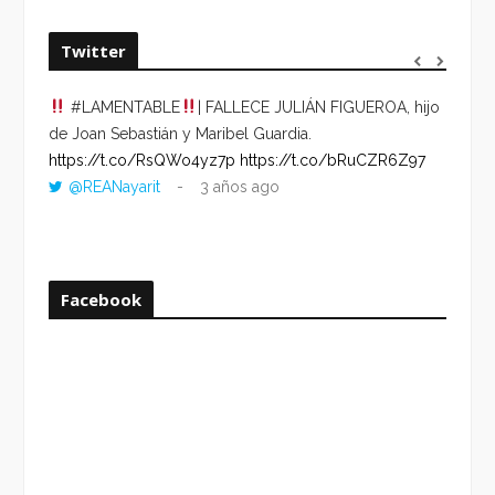
Twitter
#LAMENTABLE
| FALLECE JULIÁN FIGUEROA, hijo
“VOLV
de Joan Sebastián y Maribel Guardia.
HORA 
https://t.co/RsQWo4yz7p
https://t.co/bRuCZR6Z97
DEL R
@REANayarit
3 años ago
https:
ago
Facebook