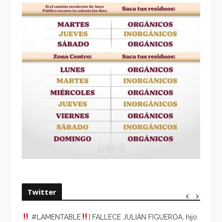
Twitter
#LAMENTABLE
| FALLECE JULIÁN FIGUEROA, hijo
“VOLV