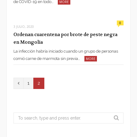
de COVID-19 en todo…
MORE
0
3 JULIO, 2020
Ordenan cuarentena por brote de peste negra
en Mongolia
La infección habría iniciado cuando un grupo de personas
comió carne de marmota sin previa…
MORE
P
1
2
r
e
v
Search
for:
i
o