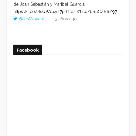
de Joan Sebastián y Maribel Guardia.
HORA 
https://t.co/RsQWo4yz7p
https://t.co/bRuCZR6Z97
DEL R
@REANayarit
3 años ago
https:
ago
Facebook