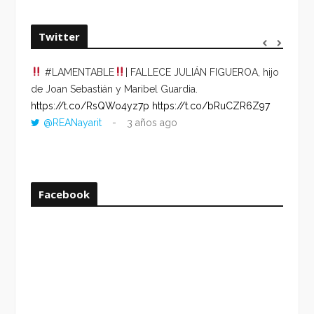
Twitter
#LAMENTABLE
| FALLECE JULIÁN FIGUEROA, hijo
“VOLV
de Joan Sebastián y Maribel Guardia.
HORA 
https://t.co/RsQWo4yz7p
https://t.co/bRuCZR6Z97
DEL R
@REANayarit
3 años ago
https:
ago
Facebook