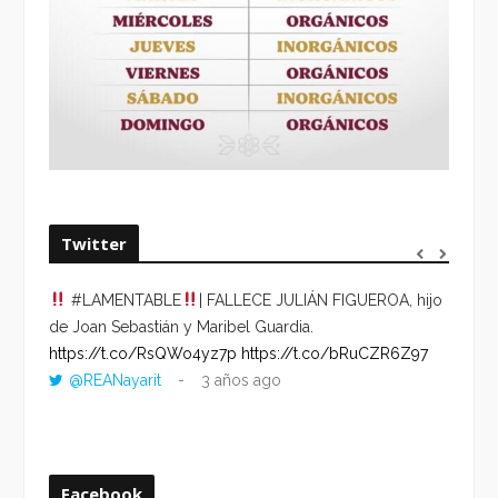
Twitter
#LAMENTABLE
| FALLECE JULIÁN FIGUEROA, hijo
“VOLV
de Joan Sebastián y Maribel Guardia.
HORA 
https://t.co/RsQWo4yz7p
https://t.co/bRuCZR6Z97
DEL R
@REANayarit
3 años ago
https:
ago
Facebook