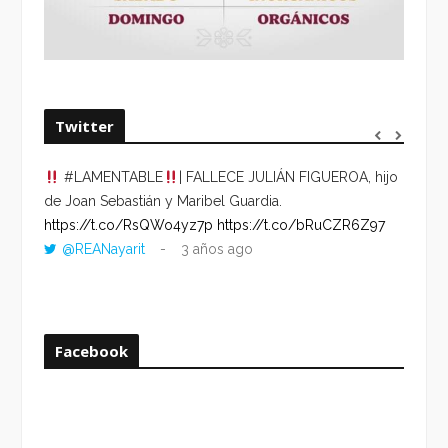
Twitter
#LAMENTABLE
| FALLECE JULIÁN FIGUEROA, hijo
“VOLV
de Joan Sebastián y Maribel Guardia.
HORA 
https://t.co/RsQWo4yz7p
https://t.co/bRuCZR6Z97
DEL R
@REANayarit
3 años ago
https:
ago
Facebook