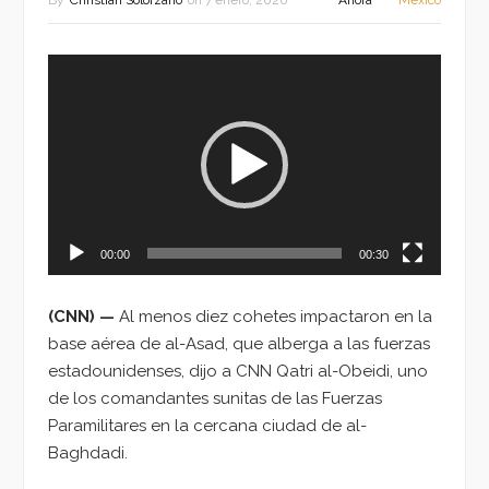
By
Christian Solorzano
on
7 enero, 2020
Ahora
México
Reproductor
de
vídeo
00:00
00:30
(CNN) —
Al menos diez cohetes impactaron en la
base aérea de al-Asad, que alberga a las fuerzas
estadounidenses, dijo a CNN Qatri al-Obeidi, uno
de los comandantes sunitas de las Fuerzas
Paramilitares en la cercana ciudad de al-
Baghdadi.