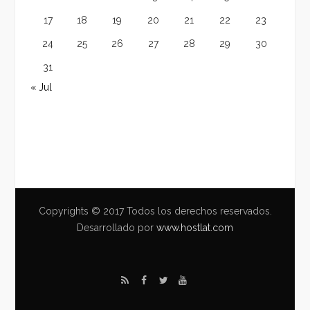
17
18
19
20
21
22
23
24
25
26
27
28
29
30
31
« Jul
Copyrights © 2017 Todos los derechos reservados.
Desarrollado por
www.hostlat.com
R
F
T
Y
S
a
w
o