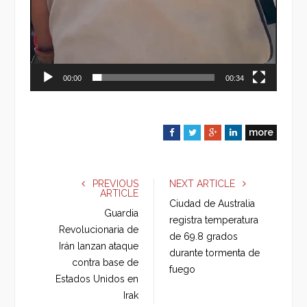
00:00
00:34
more
F
T
G
L
a
w
o
i
c
i
o
n
e
t
g
k
PREVIOUS
NEXT ARTICLE
ARTICLE
b
t
l
e
Ciudad de Australia
o
e
e
d
Guardia
registra temperatura
o
r
+
I
Revolucionaria de
de 69.8 grados
k
n
Irán lanzan ataque
durante tormenta de
contra base de
fuego
Estados Unidos en
Irak