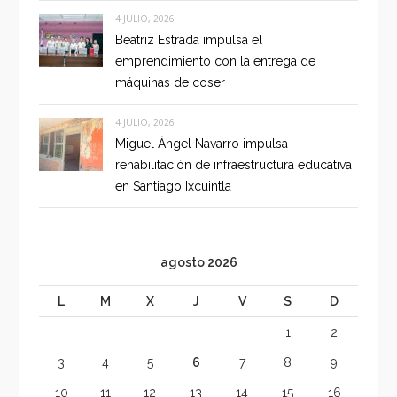
4 JULIO, 2026
Beatriz Estrada impulsa el
emprendimiento con la entrega de
máquinas de coser
4 JULIO, 2026
Miguel Ángel Navarro impulsa
rehabilitación de infraestructura educativa
en Santiago Ixcuintla
agosto 2026
L
M
X
J
V
S
D
1
2
3
4
5
6
7
8
9
10
11
12
13
14
15
16