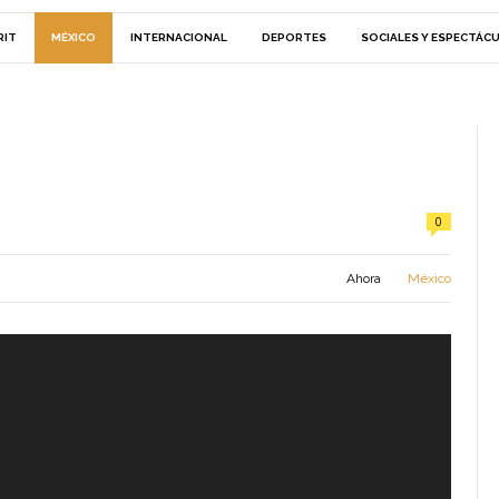
RIT
MÉXICO
INTERNACIONAL
DEPORTES
SOCIALES Y ESPECTÁC
0
Ahora
México