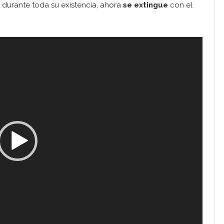
 durante toda su existencia, ahora
se extingue
con el