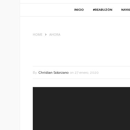
INICIO
#REABUZÓN
NAYA
HOME
AHORA
By
Christian Solorzano
on
27 enero, 2020
Reproductor
de
vídeo