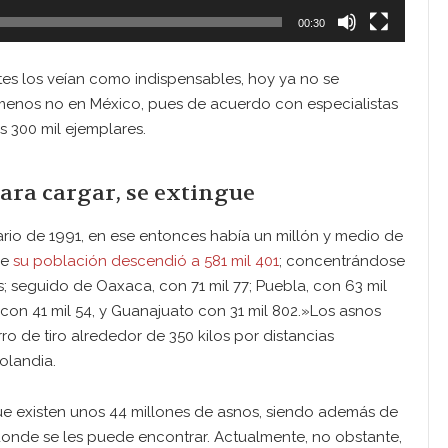
00:30
tes los veían como indispensables, hoy ya no se
o menos no en México, pues de acuerdo con especialistas
s 300 mil ejemplares.
ara cargar, se extingue
rio de 1991, en ese entonces había un millón y medio de
ue
su población descendió a 581 mil 401
; concentrándose
s; seguido de Oaxaca, con 71 mil 77; Puebla, con 63 mil
 con 41 mil 54, y Guanajuato con 31 mil 802.»Los asnos
o de tiro alrededor de 350 kilos por distancias
olandia.
que existen unos 44 millones de asnos, siendo además de
o donde se les puede encontrar. Actualmente, no obstante,