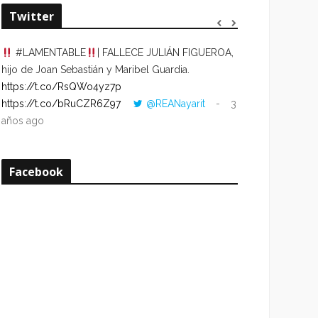
Twitter
#LAMENTABLE
| FALLECE JULIÁN FIGUEROA,
“VOLVER AL HO
hijo de Joan Sebastián y Maribel Guardia.
CUANDO LA HOR
https://t.co/RsQWo4yz7p
CON LA HORA DE
https://t.co/bRuCZR6Z97
@REANayarit
3
https://t.co/e1s
años ago
años ago
Facebook