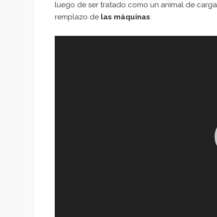
luego de ser tratado como un animal de carga
remplazo de
las máquinas
.
Reproductor
de
vídeo