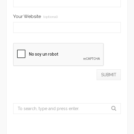
Your Website
(optional)
Search
for: