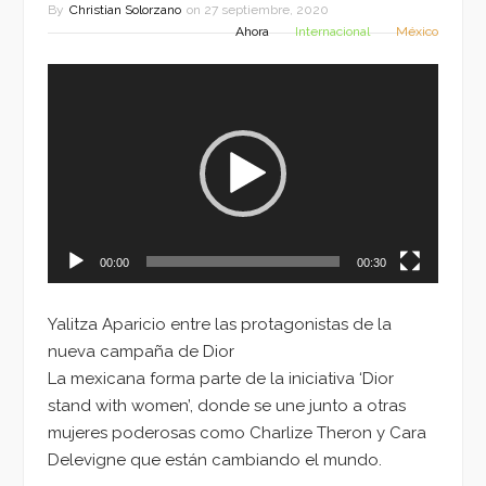
By
Christian Solorzano
on
27 septiembre, 2020
Ahora
Internacional
México
Reproductor
de
vídeo
00:00
00:30
Yalitza Aparicio entre las protagonistas de la
nueva campaña de Dior
La mexicana forma parte de la iniciativa ‘Dior
stand with women’, donde se une junto a otras
mujeres poderosas como Charlize Theron y Cara
Delevigne que están cambiando el mundo.