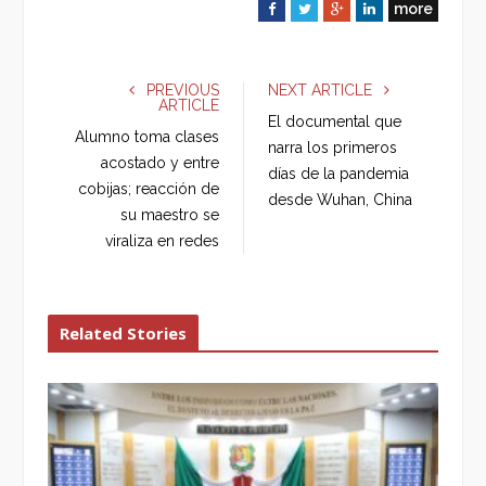
more
F
T
G
L
a
w
o
i
c
i
o
n
e
t
g
k
PREVIOUS
NEXT ARTICLE
ARTICLE
b
t
l
e
El documental que
o
e
e
d
Alumno toma clases
narra los primeros
o
r
+
I
acostado y entre
días de la pandemia
k
n
cobijas; reacción de
desde Wuhan, China
su maestro se
viraliza en redes
Related Stories