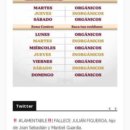
Twitter
#LAMENTABLE
| FALLECE JULIÁN FIGUEROA, hijo
“VOLV
de Joan Sebastián y Maribel Guardia.
HORA 