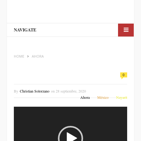
NAVIGATE
HOME
AHORA
0
By
Christian Solorzano
on
28 septiembre, 2020
Ahora
México
Nayarit
Reproductor
de
vídeo