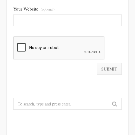
Your Website
(optional)
Search
for: