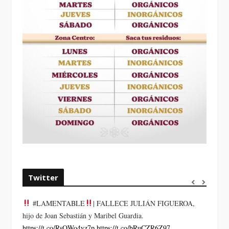
Twitter
#LAMENTABLE
| FALLECE JULIÁN FIGUEROA,
“VOLV
hijo de Joan Sebastián y Maribel Guardia.
LA HO
https://t.co/RsQWo4yz7p
https://t.co/bRuCZR6Z97
DEL R