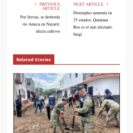
e
t
g
k
PREVIOUS
NEXT ARTICLE
ARTICLE
b
t
l
e
Desempleo aumenta en
Por lluvias, se desborda
o
e
e
d
25 estados; Quintana
o
r
+
I
río Ameca en Nayarit;
Roo es el más afectado:
k
n
afecta cultivos
Inegi
Related Stories