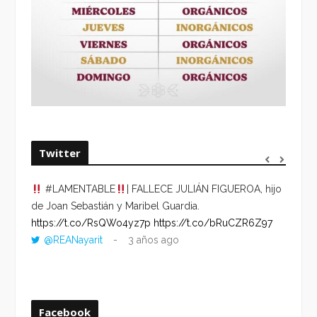
Twitter
#LAMENTABLE
| FALLECE JULIÁN FIGUEROA, hijo
“VOLV
de Joan Sebastián y Maribel Guardia.
HORA 
https://t.co/RsQWo4yz7p
https://t.co/bRuCZR6Z97
DEL R
@REANayarit
3 años ago
https:
ago
Facebook