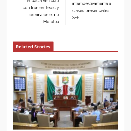
Impacta vehículo
intempestivamente a
o
r
+
I
con tren en Tepic y
clases presenciales:
k
n
termina en el río
SEP
Mololoa
Related Stories