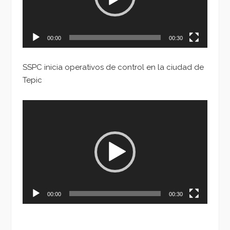
00:00
00:30
SSPC inicia operativos de control en la ciudad de
Tepic
Reproductor
de
vídeo
00:00
00:30