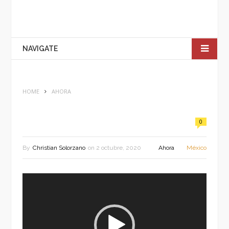
NAVIGATE
HOME
AHORA
0
By
Christian Solorzano
on
2 octubre, 2020
Ahora
México
Reproductor
de
vídeo