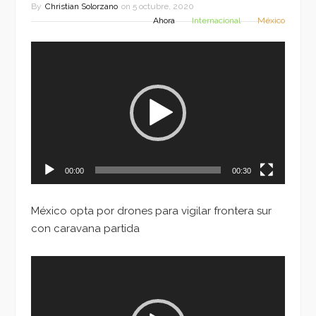
By
Christian Solorzano
on
5 octubre, 2020
Ahora
Internacional
México
Reproductor
de
vídeo
00:00
00:30
México opta por drones para vigilar frontera sur
con caravana partida
Reproductor
de
vídeo