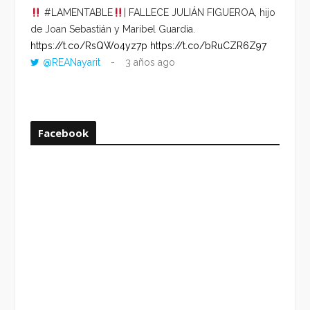
#LAMENTABLE
| FALLECE JULIÁN FIGUEROA, hijo
“VOLV
de Joan Sebastián y Maribel Guardia.
HORA 
https://t.co/RsQWo4yz7p
https://t.co/bRuCZR6Z97
DEL R
@REANayarit
3 años ago
https:
ago
Facebook