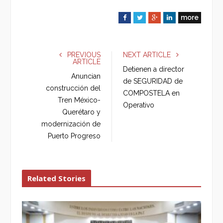
more
F
T
G
L
a
w
o
i
c
i
o
n
e
t
g
k
PREVIOUS
NEXT ARTICLE
ARTICLE
b
t
l
e
Detienen a director
o
e
e
d
Anuncian
de SEGURIDAD de
o
r
+
I
construcción del
COMPOSTELA en
k
n
Tren México-
Operativo
Querétaro y
modernización de
Puerto Progreso
Related Stories