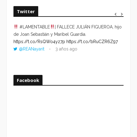
Twitter
#LAMENTABLE
| FALLECE JULIÁN FIGUEROA, hijo
“VOLV
de Joan Sebastián y Maribel Guardia.
HORA 
https://t.co/RsQWo4yz7p
https://t.co/bRuCZR6Z97
DEL R
@REANayarit
3 años ago
https:
ago
Facebook