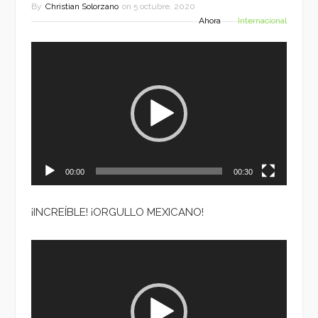
By
Christian Solorzano
on
5 octubre, 2020
Ahora
Internacional
Reproductor
de
vídeo
00:00
00:30
¡INCREÍBLE! ¡ORGULLO MEXICANO!
Reproductor
de
vídeo