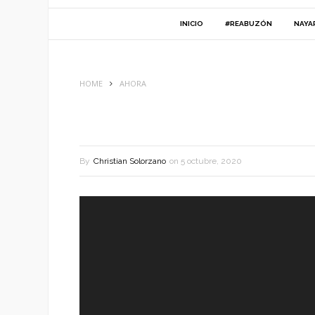
INICIO
#REABUZÓN
NAYA
HOME
AHORA
By
Christian Solorzano
on
5 octubre, 2020
Reproductor
de
vídeo