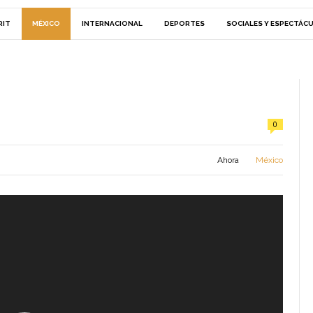
RIT
MÉXICO
INTERNACIONAL
DEPORTES
SOCIALES Y ESPECTÁC
0
Ahora
México