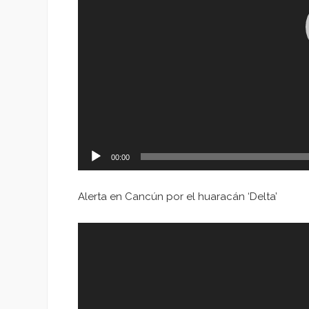
00:00
Alerta en Cancún por el huaracán ‘Delta’
Reproductor
de
vídeo