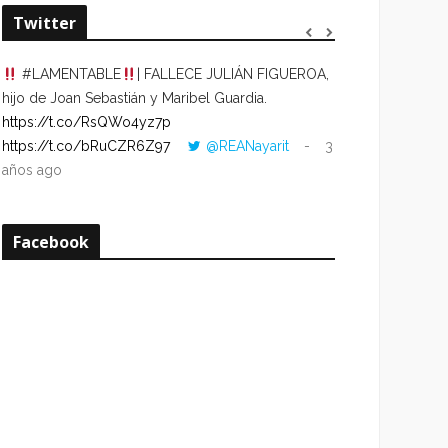
Twitter
#LAMENTABLE
| FALLECE JULIÁN FIGUEROA,
“VOLVER AL HO
hijo de Joan Sebastián y Maribel Guardia.
CUANDO LA HOR
https://t.co/RsQWo4yz7p
CON LA HORA DE
https://t.co/bRuCZR6Z97
@REANayarit
3
https://t.co/e1s
años ago
años ago
Facebook