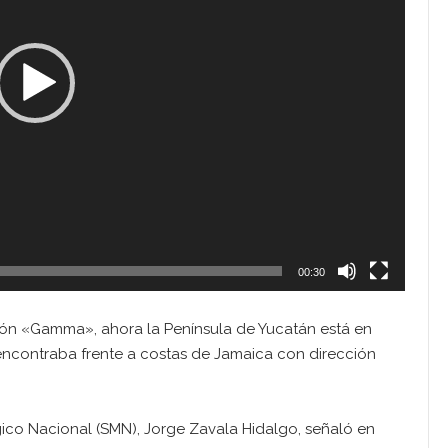
00:30
lón «Gamma», ahora la Península de Yucatán está en
encontraba frente a costas de Jamaica con dirección
ico Nacional (SMN), Jorge Zavala Hidalgo, señaló en