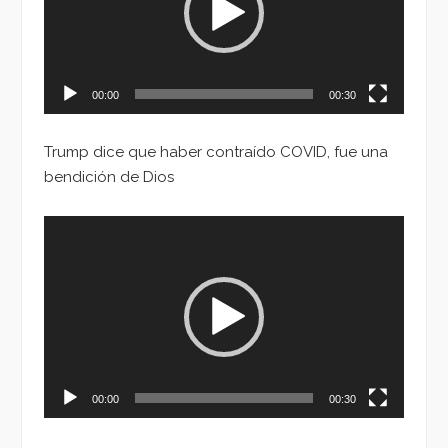
00:00
00:30
Trump dice que haber contraído COVID, fue una
bendición de Dios
Reproductor
de
vídeo
00:00
00:30