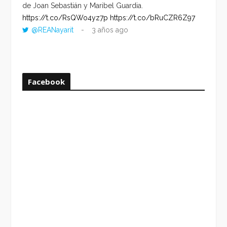
de Joan Sebastián y Maribel Guardia.
HORA 
https://t.co/RsQWo4yz7p
https://t.co/bRuCZR6Z97
DEL R
@REANayarit
3 años ago
https:
ago
Facebook