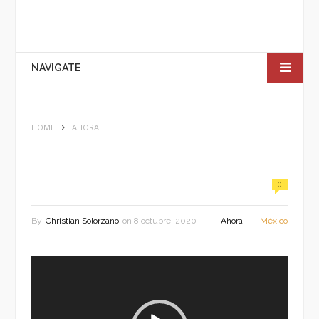
NAVIGATE
HOME
AHORA
0
By
Christian Solorzano
on
8 octubre, 2020
Ahora
México
Reproductor
de
vídeo