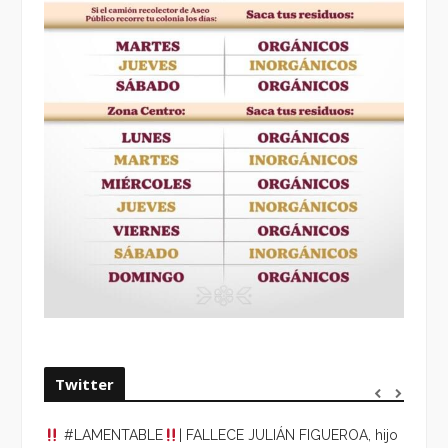
Twitter
#LAMENTABLE
| FALLECE JULIÁN FIGUEROA, hijo
“VOLV