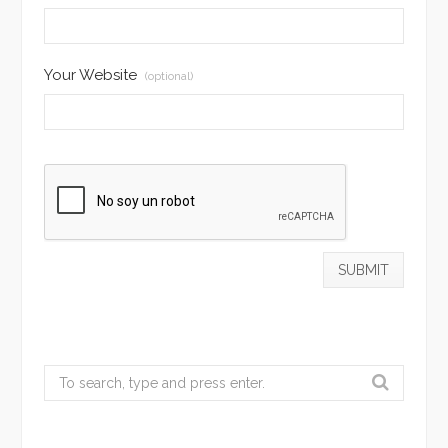
Your Website
(optional)
Search
for: