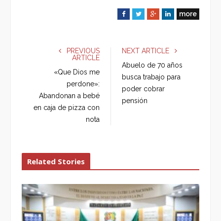
more
F
T
G
L
a
w
o
i
c
i
o
n
e
t
g
k
PREVIOUS
NEXT ARTICLE
ARTICLE
b
t
l
e
Abuelo de 70 años
o
e
e
d
«Que Dios me
busca trabajo para
o
r
+
I
perdone»:
poder cobrar
k
n
Abandonan a bebé
pensión
en caja de pizza con
nota
Related Stories