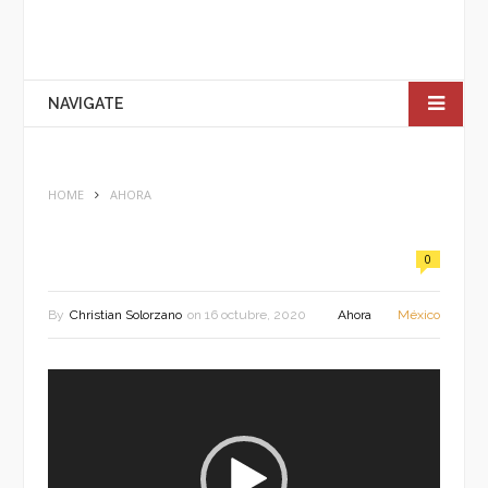
NAVIGATE
HOME
AHORA
0
By
Christian Solorzano
on
16 octubre, 2020
Ahora
México
Reproductor
de
vídeo