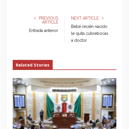
a
w
o
i
c
i
o
n
e
t
g
k
PREVIOUS
NEXT ARTICLE
ARTICLE
b
t
l
e
Bebé recién nacido
o
e
e
d
Entrada anterior
le quita cubrebocas
o
r
+
I
a doctor
k
n
Related Stories