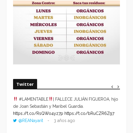
Twitter
#LAMENTABLE
| FALLECE JULIÁN FIGUEROA, hijo
“VOLV
de Joan Sebastián y Maribel Guardia.
HORA 
https://t.co/RsQWo4yz7p
https://t.co/bRuCZR6Z97
DEL R
@REANayarit
3 años ago
https:
ago