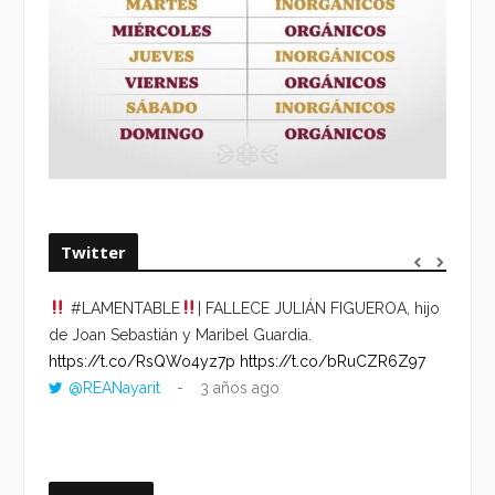
Twitter
#LAMENTABLE
| FALLECE JULIÁN FIGUEROA, hijo
“VOLV
de Joan Sebastián y Maribel Guardia.
HORA 
https://t.co/RsQWo4yz7p
https://t.co/bRuCZR6Z97
DEL R
@REANayarit
3 años ago
https:
ago