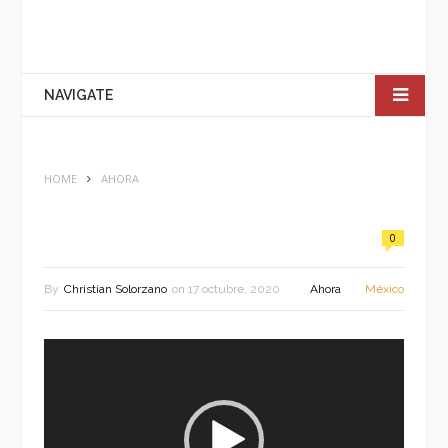
NAVIGATE
HOME
AHORA
0
By
Christian Solorzano
on
17 octubre, 2020
Ahora
México
Reproductor
de
vídeo