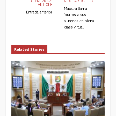
PREVIOUS
NEXT ARTICLE
ARTICLE
b
t
l
e
Maestra llama
o
e
e
d
Entrada anterior
‘burros’ a sus
o
r
+
I
alumnos en plena
k
n
clase virtual
Related Stories