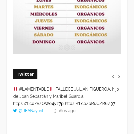
Twitter
#LAMENTABLE
| FALLECE JULIÁN FIGUEROA, hijo
“VOLV
de Joan Sebastián y Maribel Guardia.
HORA 
https://t.co/RsQWo4yz7p
https://t.co/bRuCZR6Z97
DEL R
@REANayarit
3 años ago
https:
ago