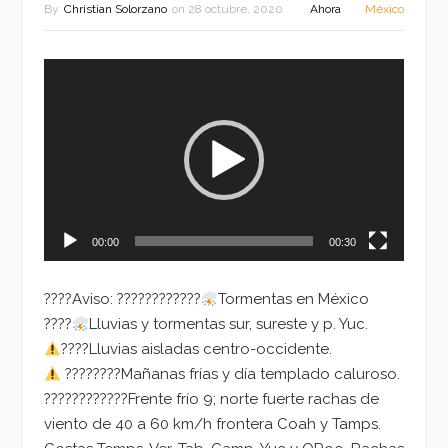
By
Christian Solorzano
on
28 octubre, 2020
Ahora
México
Reproductor
de
vídeo
00:00
00:30
????Aviso: ????????????
Tormentas en México
????
Lluvias y tormentas sur, sureste y p. Yuc.
????Lluvias aisladas centro-occidente.
????????Mañanas frías y día templado caluroso.
????????????Frente frío 9; norte fuerte rachas de
viento de 40 a 60 km/h frontera Coah y Tamps.