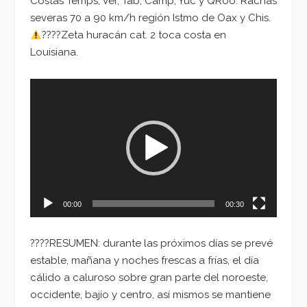
Costas Temps, Ver, Tab, Camp, Yuc y QRoo. Rachas
severas 70 a 90 km/h región Istmo de Oax y Chis.
????Zeta huracán cat. 2 toca costa en
Louisiana.
Reproductor
de
vídeo
00:00
00:30
????RESUMEN: durante las próximos días se prevé
estable, mañana y noches frescas a frías, el día
cálido a caluroso sobre gran parte del noroeste,
occidente, bajío y centro, así mismos se mantiene