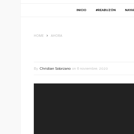
INICIO
#REABUZÓN
NAYA
HOME
AHORA
By
Christian Solorzano
on
6 noviembre, 2020
Reproductor
de
vídeo