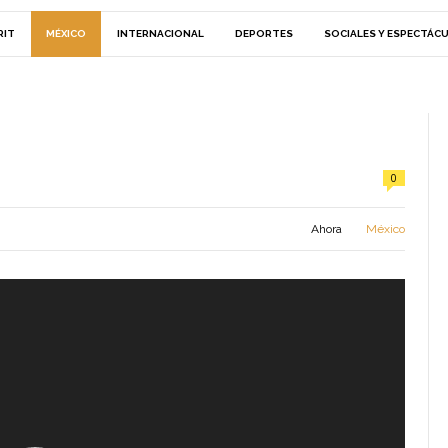
RIT
MÉXICO
INTERNACIONAL
DEPORTES
SOCIALES Y ESPECTÁC
0
Ahora
México