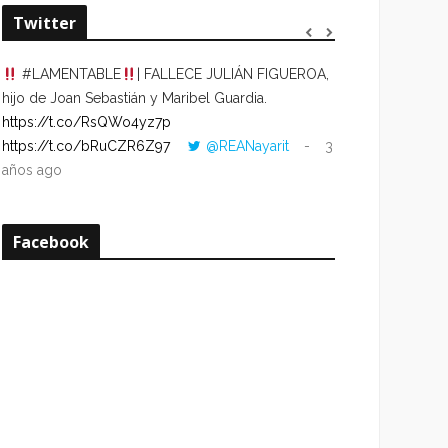
Twitter
#LAMENTABLE
| FALLECE JULIÁN FIGUEROA,
“VOLVER AL HO
hijo de Joan Sebastián y Maribel Guardia.
CUANDO LA HOR
https://t.co/RsQWo4yz7p
CON LA HORA DE
https://t.co/bRuCZR6Z97
@REANayarit
3
https://t.co/e1s
años ago
años ago
Facebook