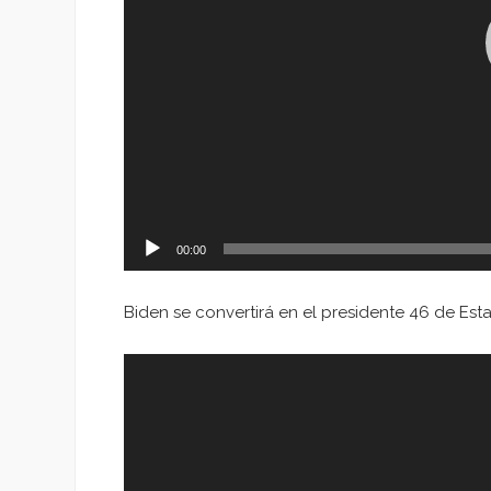
00:00
Biden se convertirá en el presidente 46 de Es
Reproductor
de
vídeo