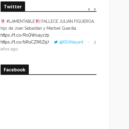
Twitter
#LAMENTABLE
| FALLECE JULIÁN FIGUEROA,
“VOLVER AL HO
hijo de Joan Sebastián y Maribel Guardia.
CUANDO LA HOR
https://t.co/RsQWo4yz7p
CON LA HORA DE
https://t.co/bRuCZR6Z97
@REANayarit
3
https://t.co/e1s
años ago
años ago
Facebook