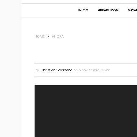
INICIO
#REABUZÓN
NAYA
HOME
AHORA
By
Christian Solorzano
on
6 noviembre, 2020
Reproductor
de
vídeo