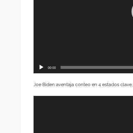
00:00
Joe Biden aventaja conteo en 4 estados clave, 
Reproductor
de
vídeo