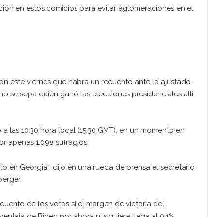
ión en estos comicios para evitar aglomeraciones en el
on este viernes que habrá un recuento ante lo ajustado
o se sepa quién ganó las elecciones presidenciales allí
 a las 10:30 hora local (15:30 GMT), en un momento en
or apenas 1.098 sufragios.
o en Georgia“, dijo en una rueda de prensa el secretario
perger.
ecuento de los votos si el margen de victoria del
ntaja de Biden por ahora ni siquiera llega al 0.1%.