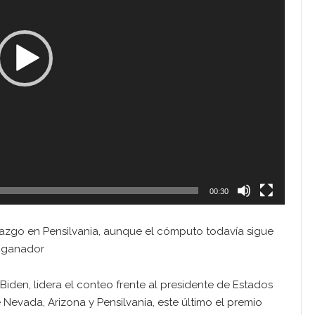
00:30
erazgo en Pensilvania, aunque el cómputo todavía sigue
n ganador
iden, lidera el conteo frente al presidente de Estados
Nevada, Arizona y Pensilvania, este último el premio