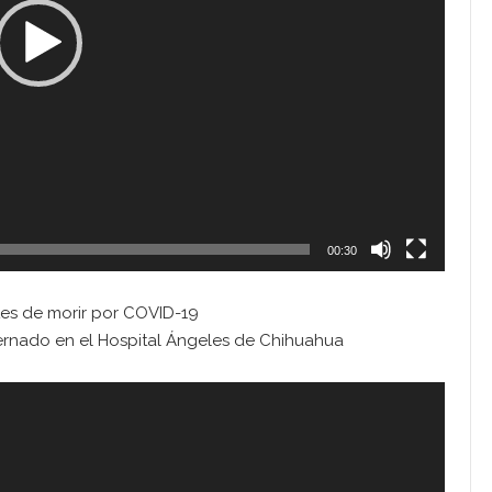
00:30
es de morir por COVID-19
ernado en el Hospital Ángeles de Chihuahua