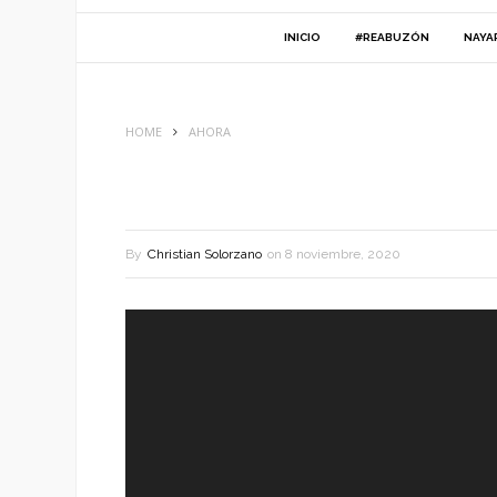
INICIO
#REABUZÓN
NAYA
HOME
AHORA
By
Christian Solorzano
on
8 noviembre, 2020
Reproductor
de
vídeo