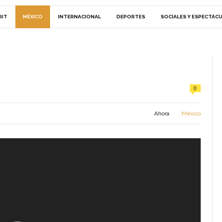
RIT
MÉXICO
INTERNACIONAL
DEPORTES
SOCIALES Y ESPECTÁC
0
Ahora
México