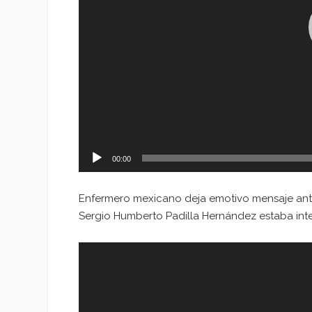
00:00
Enfermero mexicano deja emotivo mensaje ant
Sergio Humberto Padilla Hernández estaba int
Reproductor
de
vídeo