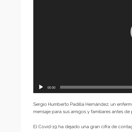
00:00
Sergio Humberto Padilla Hernández, un enfer
mensaje para sus amigos y familiares antes de 
El Covid-19 ha dejado una gran cifra de contag