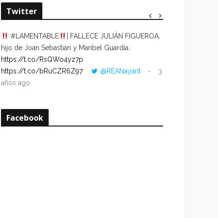
Twitter
#LAMENTABLE
| FALLECE JULIÁN FIGUEROA,
“VOLVER AL HO
hijo de Joan Sebastián y Maribel Guardia.
CUANDO LA HOR
https://t.co/RsQWo4yz7p
CON LA HORA DE
https://t.co/bRuCZR6Z97
@REANayarit
3
https://t.co/e1s
años ago
años ago
Facebook