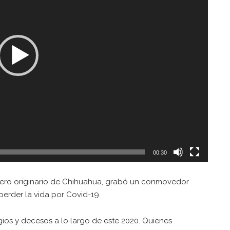
00:30
mero originario de Chihuahua, grabó un conmovedor
perder la vida por Covid-19.
ios y decesos a lo largo de este 2020. Quienes