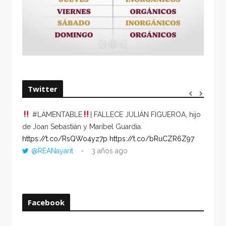
Twitter
#LAMENTABLE
| FALLECE JULIÁN FIGUEROA, hijo
“VOLV
de Joan Sebastián y Maribel Guardia.
HORA 
https://t.co/RsQWo4yz7p
https://t.co/bRuCZR6Z97
DEL R
@REANayarit
3 años ago
https:
ago
Facebook