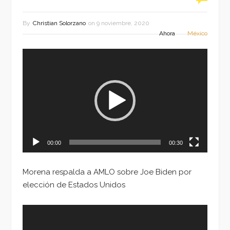
By
Christian Solorzano
on
9 noviembre, 2020
Ahora
México
Reproductor
de
vídeo
00:00
00:30
Morena respalda a AMLO sobre Joe Biden por
elección de Estados Unidos
Reproductor
de