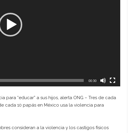
00:30
ia para “educar” a sus hijos, alerta ONG – Tres de cada
 de cada 10 papás en México usa la violencia para
es consideran a la violencia y los castigos físicos