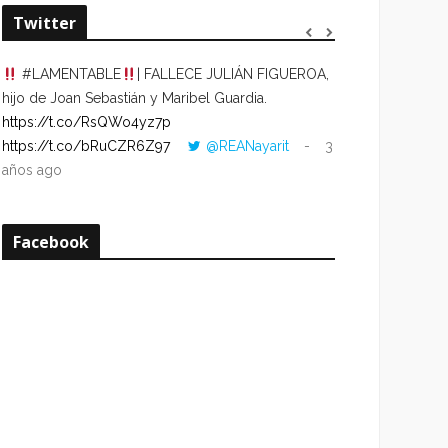
Twitter
#LAMENTABLE
| FALLECE JULIÁN FIGUEROA,
“VOLVER AL HO
hijo de Joan Sebastián y Maribel Guardia.
CUANDO LA HOR
https://t.co/RsQWo4yz7p
CON LA HORA DE
https://t.co/bRuCZR6Z97
@REANayarit
3
https://t.co/e1s
años ago
años ago
Facebook