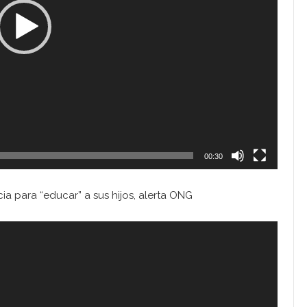
00:30
ia para “educar” a sus hijos, alerta ONG