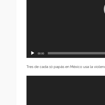
00:00
Tres de cada 10 papás en México usa la violenc
Reproductor
de
vídeo