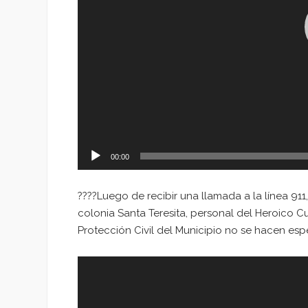
00:00
????Luego de recibir una llamada a la línea 91
colonia Santa Teresita, personal del Heroico
Protección Civil del Municipio no se hacen esp
Reproductor
de
vídeo