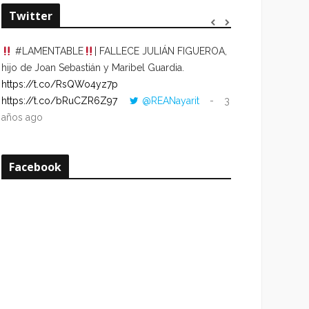
Twitter
#LAMENTABLE
| FALLECE JULIÁN FIGUEROA,
“VOLVER AL HO
hijo de Joan Sebastián y Maribel Guardia.
CUANDO LA HOR
https://t.co/RsQWo4yz7p
CON LA HORA DE
https://t.co/bRuCZR6Z97
@REANayarit
3
https://t.co/e1s
años ago
años ago
Facebook