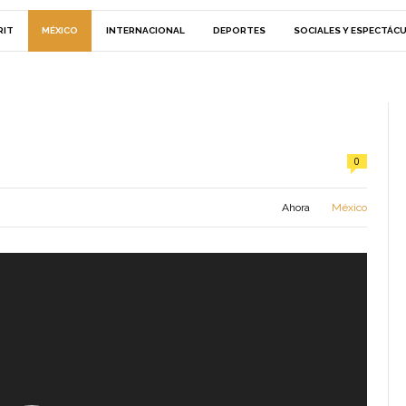
RIT
MÉXICO
INTERNACIONAL
DEPORTES
SOCIALES Y ESPECTÁC
0
Ahora
México