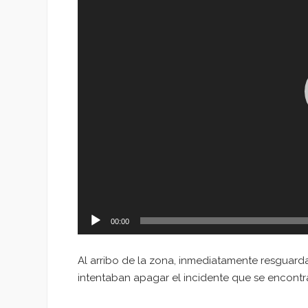
00:00
Al arribo de la zona, inmediatamente resguard
intentaban apagar el incidente que se encontr