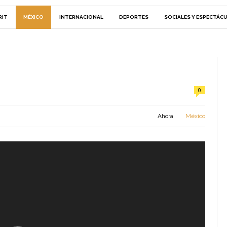
RIT
MÉXICO
INTERNACIONAL
DEPORTES
SOCIALES Y ESPECTÁC
0
Ahora
México