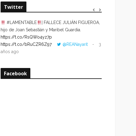
Twitter
#LAMENTABLE
| FALLECE JULIÁN FIGUEROA,
“VOLVER AL HO
hijo de Joan Sebastián y Maribel Guardia.
CUANDO LA HOR
https://t.co/RsQWo4yz7p
CON LA HORA DE
https://t.co/bRuCZR6Z97
@REANayarit
3
https://t.co/e1s
años ago
años ago
Facebook