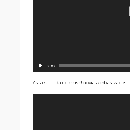
00:00
Asiste a boda con sus 6 novias embarazadas
Reproductor
de
vídeo