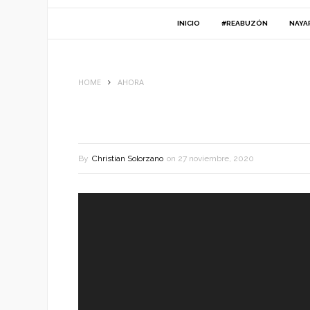
INICIO
#REABUZÓN
NAYA
HOME
AHORA
By
Christian Solorzano
on
27 noviembre, 2020
Reproductor
de
vídeo