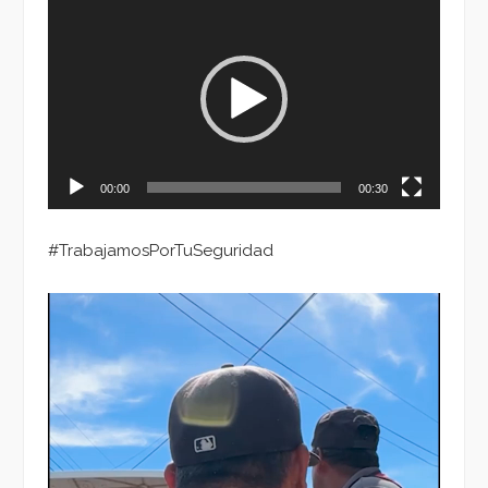
Reproductor
de
vídeo
00:00
00:30
#TrabajamosPorTuSeguridad
Reproductor
de
vídeo