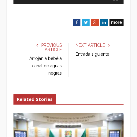
more
F
T
G
L
a
w
o
i
c
i
o
n
e
t
g
k
PREVIOUS
NEXT ARTICLE
ARTICLE
b
t
l
e
Entrada siguiente
o
e
e
d
Arrojan a bebé a
o
r
+
I
canal de aguas
k
n
negras
Related Stories