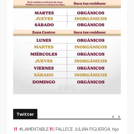
Twitter
#LAMENTABLE
| FALLECE JULIÁN FIGUEROA, hijo
“VOLV