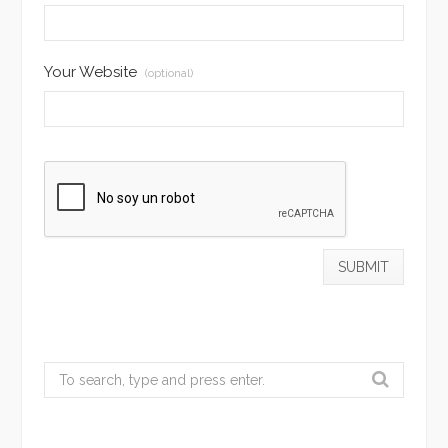
Your Website
(optional)
Search
for: