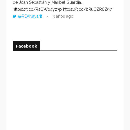
de Joan Sebastián y Maribel Guardia.
HORA 
https://t.co/RsQWo4yz7p
https://t.co/bRuCZR6Z97
DEL R
@REANayarit
3 años ago
https:
ago
Facebook