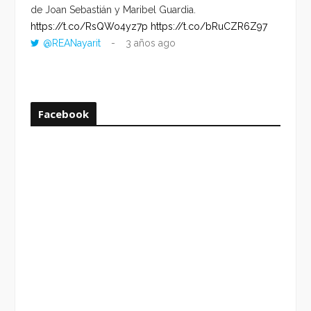
de Joan Sebastián y Maribel Guardia.
HORA 
https://t.co/RsQWo4yz7p
https://t.co/bRuCZR6Z97
DEL R
@REANayarit
3 años ago
https:
ago
Facebook