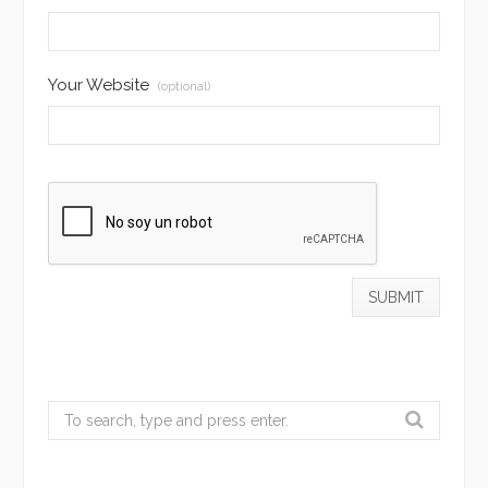
Your Website
(optional)
Search
for: