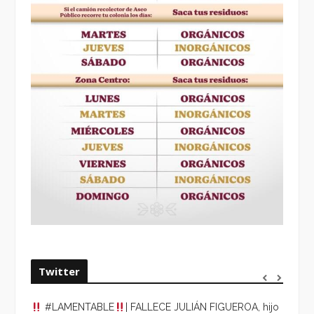
Twitter
#LAMENTABLE
| FALLECE JULIÁN FIGUEROA, hijo
“VOLV