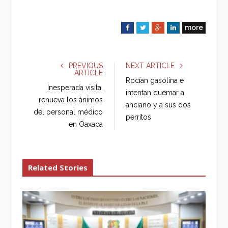
more
F
T
G
L
a
w
o
i
c
i
o
n
e
t
g
k
PREVIOUS
NEXT ARTICLE
ARTICLE
b
t
l
e
Rocían gasolina e
o
e
e
d
Inesperada visita,
intentan quemar a
o
r
+
I
renueva los ánimos
anciano y a sus dos
k
n
del personal médico
perritos
en Oaxaca
Related Stories