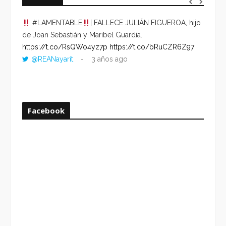
#LAMENTABLE
| FALLECE JULIÁN FIGUEROA, hijo
“VOLV
de Joan Sebastián y Maribel Guardia.
HORA 
https://t.co/RsQWo4yz7p
https://t.co/bRuCZR6Z97
DEL R
@REANayarit
3 años ago
https:
ago
Facebook