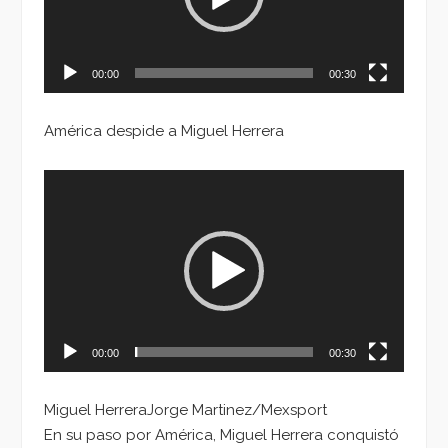
00:00
00:30
América despide a Miguel Herrera
Reproductor
de
vídeo
00:00
00:30
Miguel HerreraJorge Martinez/Mexsport
En su paso por América, Miguel Herrera conquistó