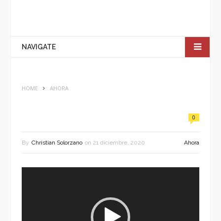
NAVIGATE
HOME
AHORA
0
By
Christian Solorzano
on
21 diciembre, 2020
Ahora
Reproductor
de
vídeo