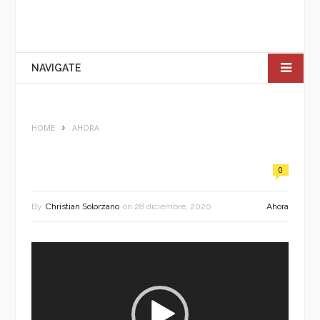
NAVIGATE
HOME
AHORA
0
By
Christian Solorzano
on
28 diciembre, 2020
Ahora
Reproductor
de
vídeo