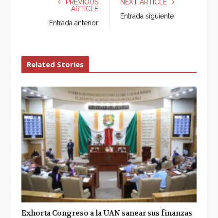
PREVIOUS
NEXT ARTICLE
ARTICLE
b
t
l
e
Entrada siguiente
o
e
e
d
Entrada anterior
o
r
+
I
k
n
Related Stories
Exhorta Congreso a la UAN sanear sus finanzas