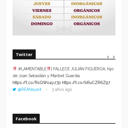
Twitter
#LAMENTABLE
| FALLECE JULIÁN FIGUEROA, hijo
“VOLV
de Joan Sebastián y Maribel Guardia.
HORA 
https://t.co/RsQWo4yz7p
https://t.co/bRuCZR6Z97
DEL R
@REANayarit
3 años ago
https:
ago
Facebook