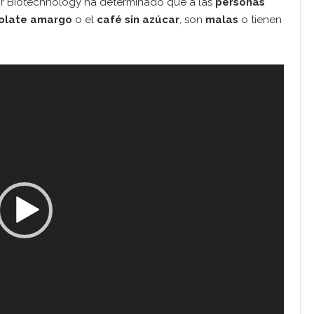
for Biotechnology ha determinado que a las
personas
olate amargo
o el
café sin azúcar
, son
malas
o tienen