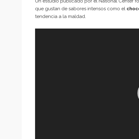
Un estudio publicado por el National Center 
que gustan de sabores intensos como el
choc
tendencia a la maldad.
Reproductor
de
vídeo