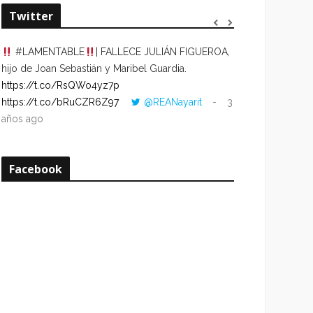
Twitter
#LAMENTABLE
| FALLECE JULIÁN FIGUEROA,
“VOLVER AL HO
hijo de Joan Sebastián y Maribel Guardia.
CUANDO LA HOR
https://t.co/RsQWo4yz7p
CON LA HORA DE
https://t.co/bRuCZR6Z97
@REANayarit
3
https://t.co/e1s
años ago
años ago
Facebook