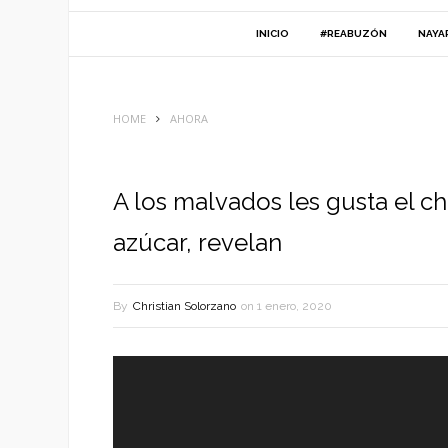
INICIO
#REABUZÓN
NAYA
HOME
AHORA
A los malvados les gusta el ch
azúcar, revelan
By
Christian Solorzano
on
1 enero, 2020
Reproductor
de
vídeo