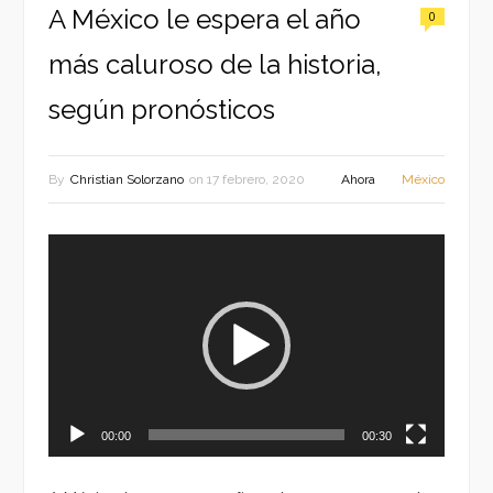
A México le espera el año
0
más caluroso de la historia,
según pronósticos
By
Christian Solorzano
on
17 febrero, 2020
Ahora
México
Reproductor
de
vídeo
00:00
00:30