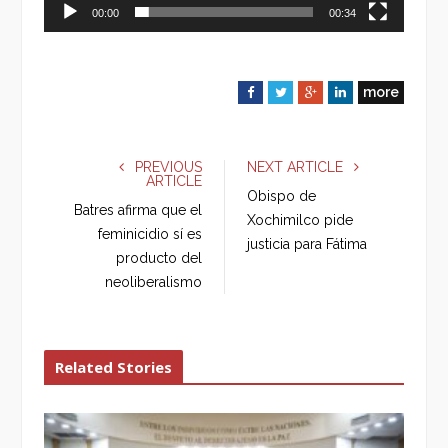
00:00
00:34
more
F
T
G
L
a
w
o
i
c
i
o
n
e
t
g
k
PREVIOUS
NEXT ARTICLE
ARTICLE
b
t
l
e
Obispo de
o
e
e
d
Batres afirma que el
Xochimilco pide
o
r
+
I
feminicidio sí es
justicia para Fátima
k
n
producto del
neoliberalismo
Related Stories