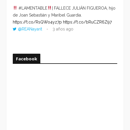
#LAMENTABLE
| FALLECE JULIÁN FIGUEROA, hijo
“VOLV
de Joan Sebastián y Maribel Guardia.
HORA 
https://t.co/RsQWo4yz7p
https://t.co/bRuCZR6Z97
DEL R
@REANayarit
3 años ago
https:
ago
Facebook