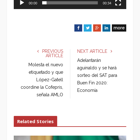
00:00
00:34
more
F
T
G
L
a
w
o
i
c
i
o
n
e
t
g
k
PREVIOUS
NEXT ARTICLE
ARTICLE
b
t
l
e
Adelantarán
o
e
e
d
Molesta el nuevo
aguinaldo y se hará
o
r
+
I
etiquetado y que
sorteo del SAT para
k
n
López-Gatell
Buen Fin 2020:
coordine la Cofepris,
Economía
señala AMLO
Related Stories