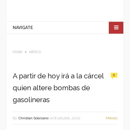
NAVIGATE
HOME
MÉXICO
A partir de hoy irá a la cárcel
0
quien altere bombas de
gasolineras
By
Christian Solorzano
on
8 octubre, 2020
México