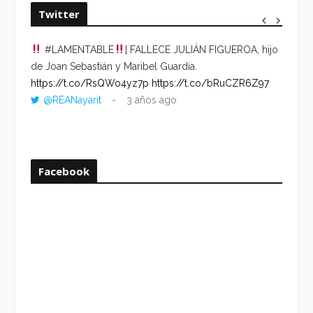
Twitter
#LAMENTABLE
| FALLECE JULIÁN FIGUEROA, hijo
“VOLV
de Joan Sebastián y Maribel Guardia.
HORA 
https://t.co/RsQWo4yz7p
https://t.co/bRuCZR6Z97
DEL R
@REANayarit
3 años ago
https:
ago
Facebook