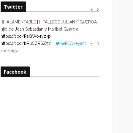
Twitter
#LAMENTABLE
| FALLECE JULIÁN FIGUEROA,
“VOLVER AL HO
hijo de Joan Sebastián y Maribel Guardia.
CUANDO LA HOR
https://t.co/RsQWo4yz7p
CON LA HORA DE
https://t.co/bRuCZR6Z97
@REANayarit
3
https://t.co/e1s
años ago
años ago
Facebook