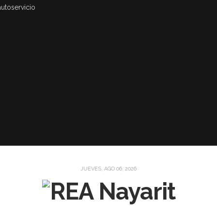
al del Banco del Bienestar «en medio de la nada»
JUEVES, AGO 06, 2026