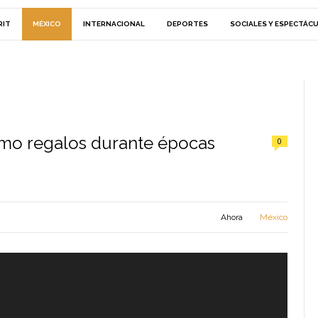
RIT
MÉXICO
INTERNACIONAL
DEPORTES
SOCIALES Y ESPECTÁC
mo regalos durante épocas
0
Ahora
México