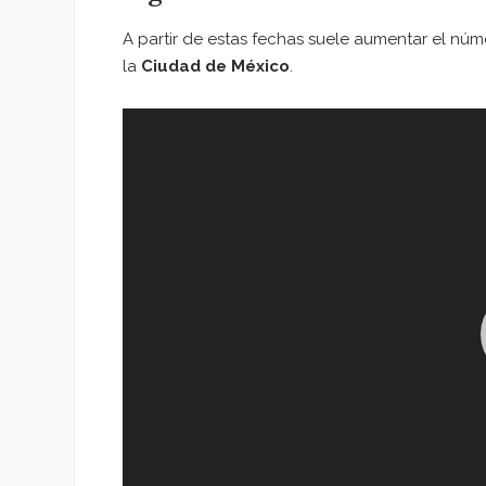
A partir de estas fechas suele aumentar el nú
la
Ciudad de México
.
Reproductor
de
vídeo