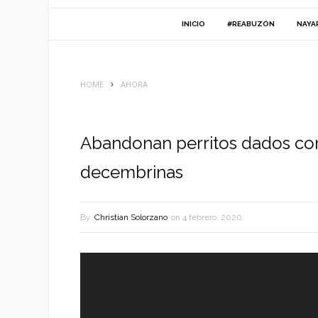
INICIO
#REABUZÓN
NAYA
HOME
AHORA
Abandonan perritos dados co
decembrinas
By
Christian Solorzano
on
4 febrero, 2020
Reproductor
de
vídeo