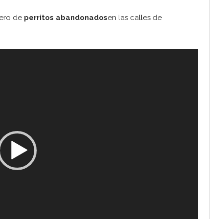
mero de
perritos abandonados
en las calles de