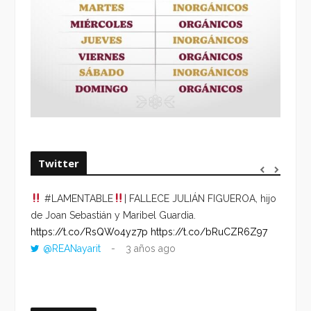
Twitter
#LAMENTABLE
| FALLECE JULIÁN FIGUEROA, hijo
“VOLV
de Joan Sebastián y Maribel Guardia.
HORA 
https://t.co/RsQWo4yz7p
https://t.co/bRuCZR6Z97
DEL R
@REANayarit
3 años ago
https:
ago