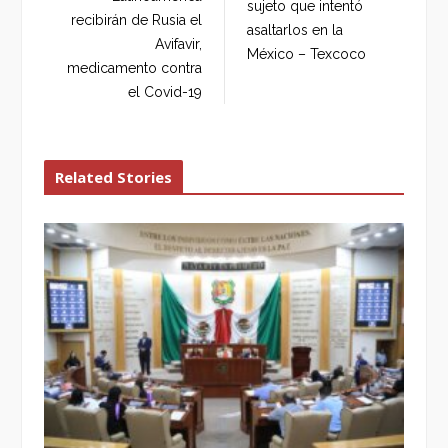
sujeto que intentó
k
n
recibirán de Rusia el
asaltarlos en la
Avifavir,
México – Texcoco
medicamento contra
el Covid-19
Related Stories