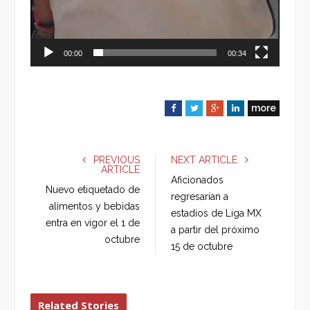
00:00
00:34
more
F
T
G
L
a
w
o
i
c
i
o
n
e
t
g
k
PREVIOUS
NEXT ARTICLE
ARTICLE
b
t
l
e
Aficionados
o
e
e
d
Nuevo etiquetado de
regresarían a
o
r
+
I
alimentos y bebidas
estadios de Liga MX
k
n
entra en vigor el 1 de
a partir del próximo
octubre
15 de octubre
Related Stories