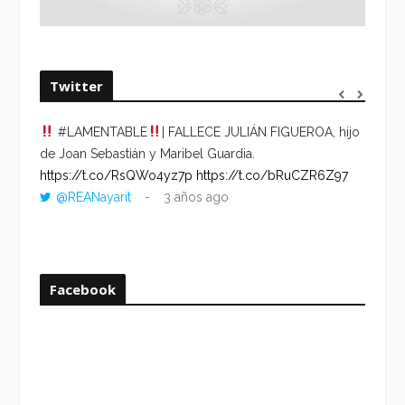
Twitter
#LAMENTABLE
| FALLECE JULIÁN FIGUEROA, hijo
“VOLV
de Joan Sebastián y Maribel Guardia.
HORA 
https://t.co/RsQWo4yz7p
https://t.co/bRuCZR6Z97
DEL R
@REANayarit
3 años ago
https:
ago
Facebook