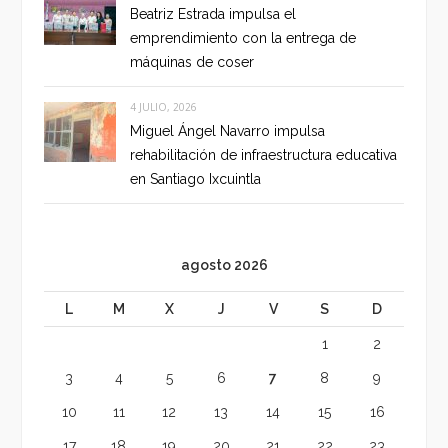
Beatriz Estrada impulsa el
emprendimiento con la entrega de
máquinas de coser
4 JULIO, 2026
Miguel Ángel Navarro impulsa
rehabilitación de infraestructura educativa
en Santiago Ixcuintla
agosto 2026
L
M
X
J
V
S
D
1
2
3
4
5
6
7
8
9
10
11
12
13
14
15
16
17
18
19
20
21
22
23