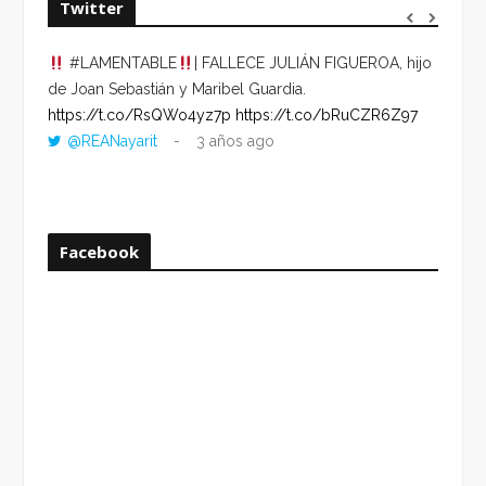
Twitter
#LAMENTABLE
| FALLECE JULIÁN FIGUEROA, hijo
“VOLV
de Joan Sebastián y Maribel Guardia.
HORA 
https://t.co/RsQWo4yz7p
https://t.co/bRuCZR6Z97
DEL R
@REANayarit
3 años ago
https:
ago
Facebook