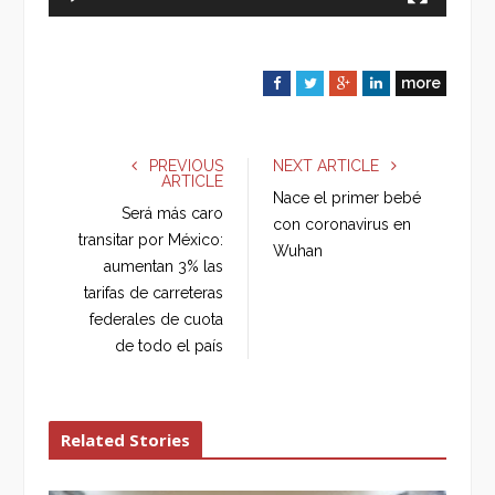
more
F
T
G
L
a
w
o
i
c
i
o
n
e
t
g
k
PREVIOUS
NEXT ARTICLE
ARTICLE
b
t
l
e
Nace el primer bebé
o
e
e
d
Será más caro
con coronavirus en
o
r
+
I
transitar por México:
Wuhan
k
n
aumentan 3% las
tarifas de carreteras
federales de cuota
de todo el país
Related Stories