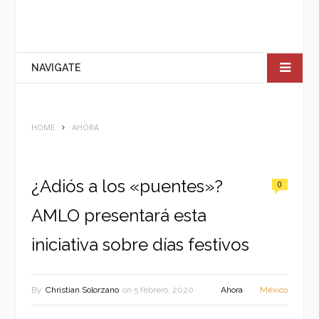
NAVIGATE
HOME
AHORA
¿Adiós a los «puentes»?
0
AMLO presentará esta
iniciativa sobre días festivos
By
Christian Solorzano
on
5 febrero, 2020
Ahora
México