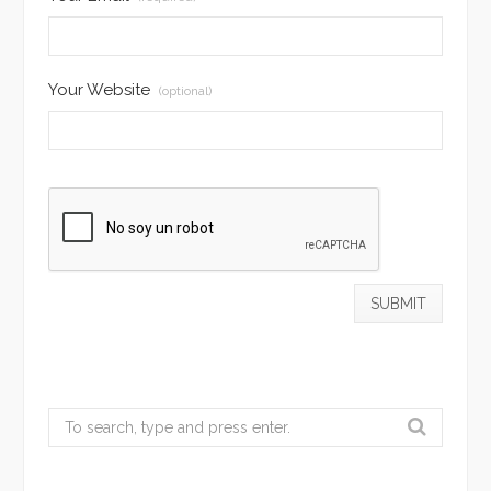
Your Website
(optional)
Search
for: