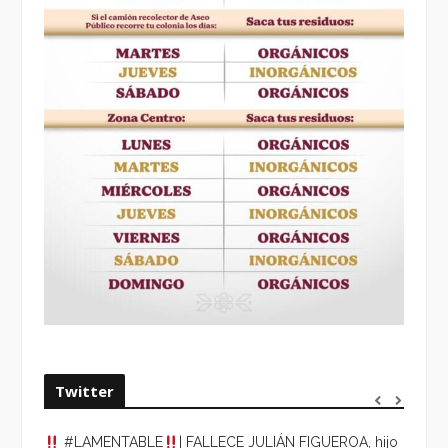
Twitter
#LAMENTABLE
| FALLECE JULIÁN FIGUEROA, hijo
“VOLV