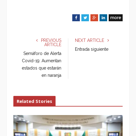
more
F
T
G
L
a
w
o
i
c
i
o
n
e
t
g
k
PREVIOUS
NEXT ARTICLE
ARTICLE
b
t
l
e
Entrada siguiente
o
e
e
d
Semáforo de Alerta
o
r
+
I
Covid-19: Aumentan
k
n
estados que estarán
en naranja
Related Stories