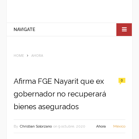
NAVIGATE
HOME
AHORA
Afirma FGE Nayarit que ex
0
gobernador no recuperará
bienes asegurados
By
Christian Solorzano
on
9 octubre, 2020
Ahora
México