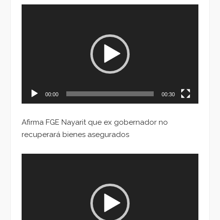
Reproductor
de
vídeo
00:00
00:30
Afirma FGE Nayarit que ex gobernador no
recuperará bienes asegurados
Reproductor
de
vídeo