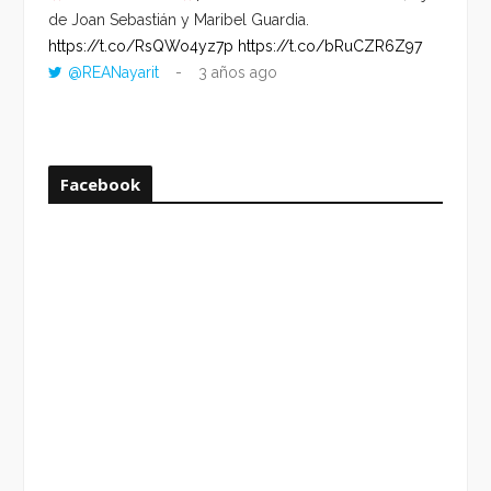
de Joan Sebastián y Maribel Guardia.
HORA 
https://t.co/RsQWo4yz7p
https://t.co/bRuCZR6Z97
DEL R
@REANayarit
3 años ago
https:
ago
Facebook