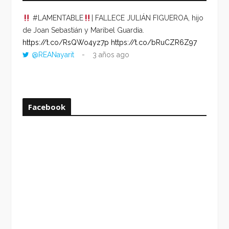
#LAMENTABLE
| FALLECE JULIÁN FIGUEROA, hijo
“VOLV
de Joan Sebastián y Maribel Guardia.
HORA 
https://t.co/RsQWo4yz7p
https://t.co/bRuCZR6Z97
DEL R
@REANayarit
3 años ago
https:
ago
Facebook