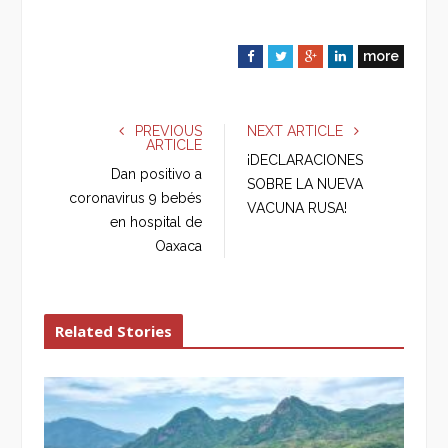
more
F
T
G
L
a
w
o
i
c
i
o
n
e
t
g
k
PREVIOUS
NEXT ARTICLE
ARTICLE
b
t
l
e
¡DECLARACIONES
o
e
e
d
Dan positivo a
SOBRE LA NUEVA
o
r
+
I
coronavirus 9 bebés
VACUNA RUSA!
k
n
en hospital de
Oaxaca
Related Stories