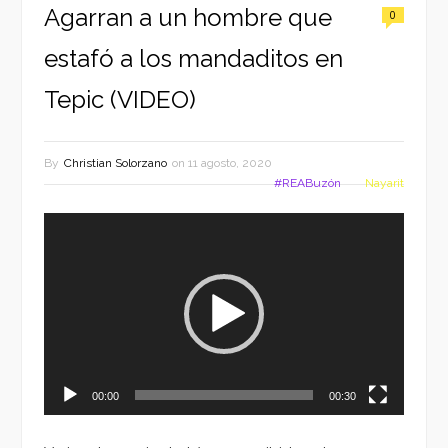
Agarran a un hombre que
0
estafó a los mandaditos en
Tepic (VIDEO)
By
Christian Solorzano
on
11 agosto, 2020
#REABuzón
Nayarit
Reproductor
de
vídeo
00:00
00:30