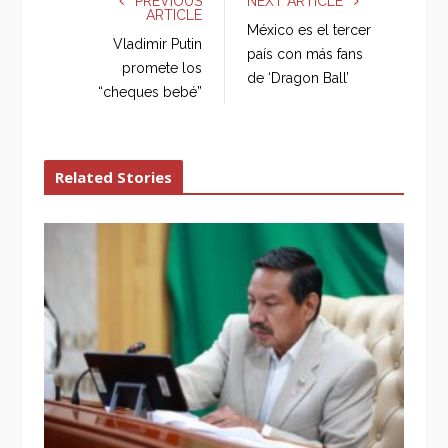
PREVIOUS
NEXT ARTICLE
ARTICLE
b
t
l
e
México es el tercer
o
e
e
d
Vladimir Putin
país con más fans
o
r
+
I
promete los
de ‘Dragon Ball’
k
n
“cheques bebé”
Related Stories