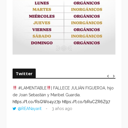
Twitter
#LAMENTABLE
| FALLECE JULIÁN FIGUEROA, hijo
“VOLV
de Joan Sebastián y Maribel Guardia.
HORA 
https://t.co/RsQWo4yz7p
https://t.co/bRuCZR6Z97
DEL R
@REANayarit
3 años ago
https:
ago