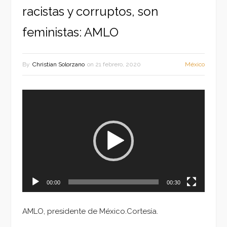
racistas y corruptos, son
feministas: AMLO
By
Christian Solorzano
on
21 febrero, 2020
México
Reproductor
de
vídeo
00:00
00:30
AMLO, presidente de México.Cortesía.