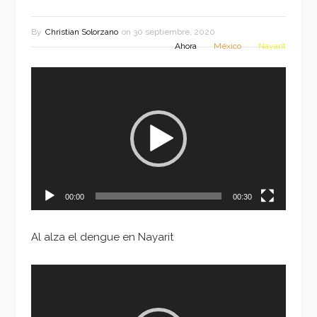
By
Christian Solorzano
on
30 septiembre, 2020
Ahora
México
Nayarit
Reproductor
de
vídeo
00:00
00:30
Al alza el dengue en Nayarit
Reproductor
de
vídeo