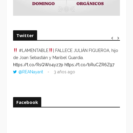
Twitter
#LAMENTABLE
| FALLECE JULIÁN FIGUEROA, hijo
“VOLV
de Joan Sebastián y Maribel Guardia.
HORA 
https://t.co/RsQWo4yz7p
https://t.co/bRuCZR6Z97
DEL R
@REANayarit
3 años ago
https:
ago
Facebook