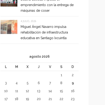
emprendimiento con la entrega de
máquinas de coser
4 JULIO, 2026
Miguel Ángel Navarro impulsa
rehabilitación de infraestructura
educativa en Santiago Ixcuintla
agosto 2026
L
M
X
J
V
S
D
1
2
3
4
5
6
7
8
9
10
11
12
13
14
15
16
17
18
19
20
21
22
23