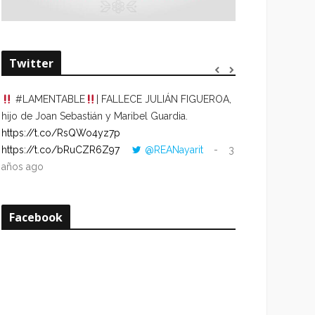
Twitter
#LAMENTABLE
| FALLECE JULIÁN FIGUEROA,
“VOLVER AL HO
hijo de Joan Sebastián y Maribel Guardia.
CUANDO LA HOR
https://t.co/RsQWo4yz7p
CON LA HORA DE
https://t.co/bRuCZR6Z97
@REANayarit
3
https://t.co/e1s
años ago
años ago
Facebook