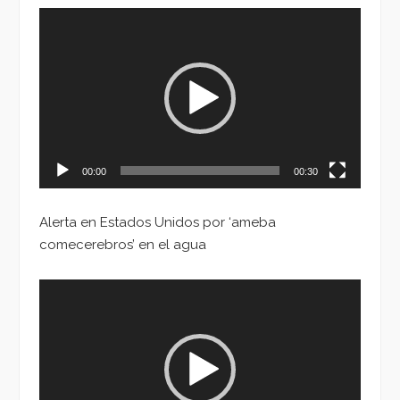
Reproductor
de
vídeo
00:00
00:30
Alerta en Estados Unidos por ‘ameba
comecerebros’ en el agua
Reproductor
de
vídeo