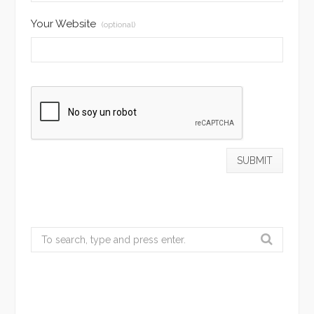
Your Website
(optional)
Search
for: