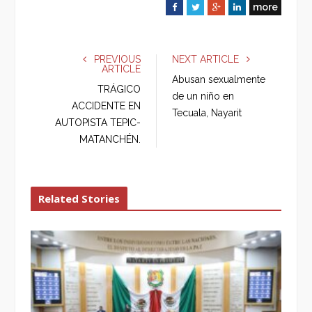
more
F
T
G
L
a
w
o
i
c
i
o
n
e
t
g
k
PREVIOUS
NEXT ARTICLE
ARTICLE
b
t
l
e
Abusan sexualmente
o
e
e
d
TRÁGICO
de un niño en
o
r
+
I
ACCIDENTE EN
Tecuala, Nayarit
k
n
AUTOPISTA TEPIC-
MATANCHÉN.
Related Stories