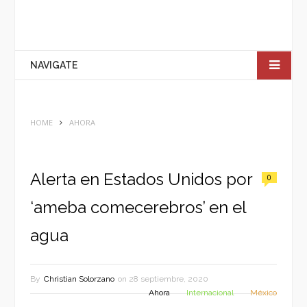
NAVIGATE
HOME
AHORA
Alerta en Estados Unidos por
0
‘ameba comecerebros’ en el
agua
By
Christian Solorzano
on
28 septiembre, 2020
Ahora
Internacional
México