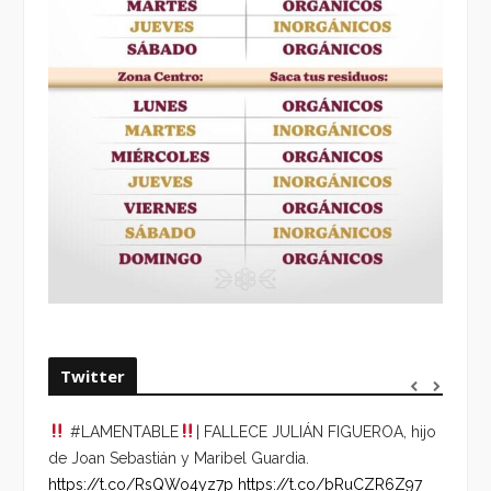
Twitter
#LAMENTABLE
| FALLECE JULIÁN FIGUEROA, hijo
“VOLV
de Joan Sebastián y Maribel Guardia.
HORA 
https://t.co/RsQWo4yz7p
https://t.co/bRuCZR6Z97
DEL R