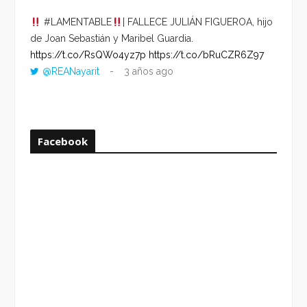
#LAMENTABLE
| FALLECE JULIÁN FIGUEROA, hijo
“VOLV
de Joan Sebastián y Maribel Guardia.
HORA 
https://t.co/RsQWo4yz7p
https://t.co/bRuCZR6Z97
DEL R
@REANayarit
3 años ago
https:
ago
Facebook