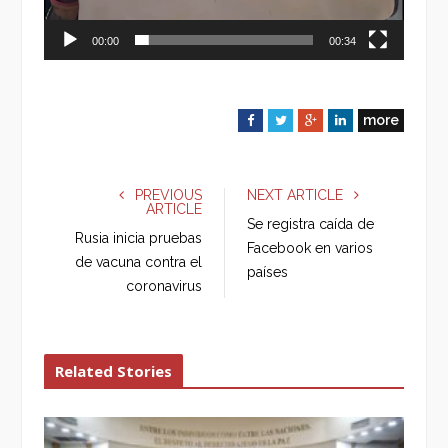
00:00
00:34
more
F
T
G
L
a
w
o
i
c
i
o
n
e
t
g
k
PREVIOUS
NEXT ARTICLE
ARTICLE
b
t
l
e
Se registra caída de
o
e
e
d
Rusia inicia pruebas
Facebook en varios
o
r
+
I
de vacuna contra el
países
k
n
coronavirus
Related Stories