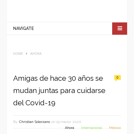
NAVIGATE
HOME
AHORA
Amigas de hace 30 años se
0
mudan juntas para cuidarse
del Covid-19
By
Christian Solorzano
on
19 marzo, 2020
Ahora
Internacional
México