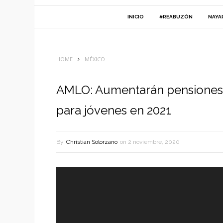
INICIO
#REABUZÓN
NAYA
HOME
MÉXICO
AMLO: Aumentarán pensiones 
para jóvenes en 2021
By
Christian Solorzano
on
2 noviembre, 2020
Reproductor
de
vídeo