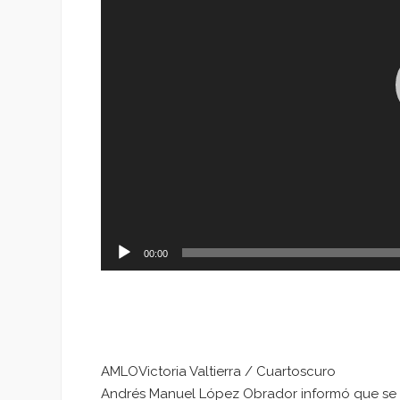
00:00
AMLOVictoria Valtierra / Cuartoscuro
Andrés Manuel López Obrador informó que se 