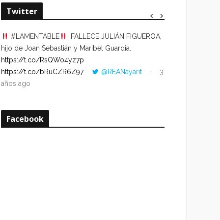
Twitter
#LAMENTABLE
| FALLECE JULIÁN FIGUEROA,
“VOLVER AL HO
hijo de Joan Sebastián y Maribel Guardia.
CUANDO LA HOR
https://t.co/RsQWo4yz7p
CON LA HORA DE
https://t.co/bRuCZR6Z97
@REANayarit
3
https://t.co/e1s
años ago
años ago
Facebook