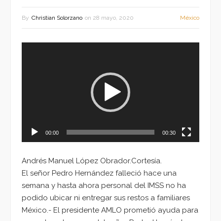
By
Christian Solorzano
on
28 mayo, 2020
México
Reproductor
de
vídeo
00:00
00:30
Andrés Manuel López Obrador.Cortesía.
El señor Pedro Hernández falleció hace una
semana y hasta ahora personal del IMSS no ha
podido ubicar ni entregar sus restos a familiares
México.- El presidente AMLO prometió ayuda para