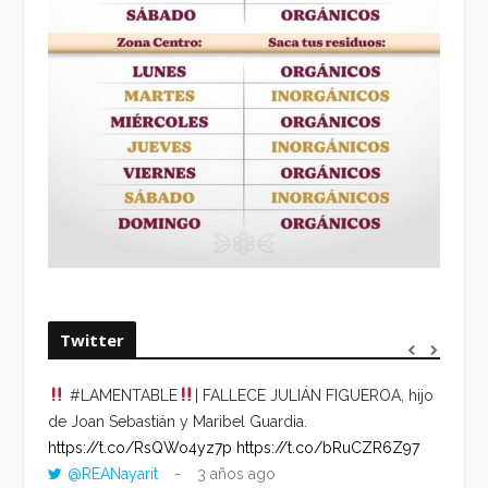
Twitter
#LAMENTABLE
| FALLECE JULIÁN FIGUEROA, hijo
“VOLV
de Joan Sebastián y Maribel Guardia.
HORA 
https://t.co/RsQWo4yz7p
https://t.co/bRuCZR6Z97
DEL R
@REANayarit
3 años ago
https: