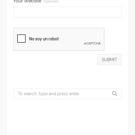
Your Website
(optional)
Search
for: