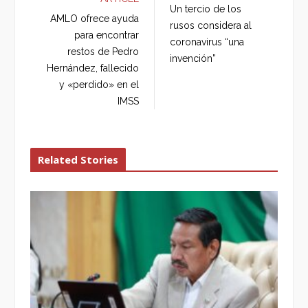
b
t
l
e
Un tercio de los
o
e
e
d
AMLO ofrece ayuda
rusos considera al
o
r
+
I
para encontrar
coronavirus “una
k
n
restos de Pedro
invención”
Hernández, fallecido
y «perdido» en el
IMSS
Related Stories