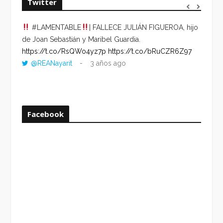
Twitter
#LAMENTABLE
| FALLECE JULIÁN FIGUEROA, hijo
“VOLV
de Joan Sebastián y Maribel Guardia.
HORA 
https://t.co/RsQWo4yz7p
https://t.co/bRuCZR6Z97
DEL R
@REANayarit
3 años ago
https:
ago
Facebook