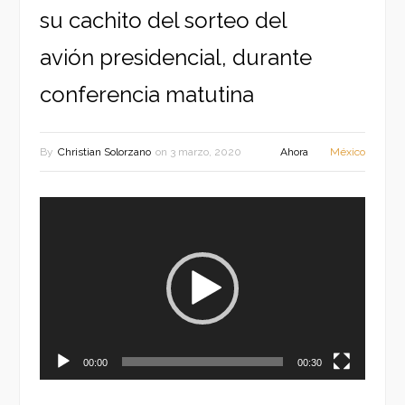
su cachito del sorteo del
avión presidencial, durante
conferencia matutina
By
Christian Solorzano
on
3 marzo, 2020
Ahora
México
Reproductor
de
vídeo
00:00
00:30