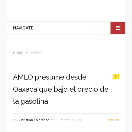
NAVIGATE
HOME
MÉXICO
AMLO presume desde
0
Oaxaca que bajó el precio de
la gasolina
By
Christian Solorzano
on
22 marzo, 2020
México