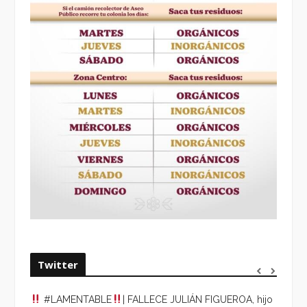
Twitter
#LAMENTABLE
| FALLECE JULIÁN FIGUEROA, hijo
“VOLV