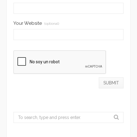
Your Website
(optional)
Search
for: