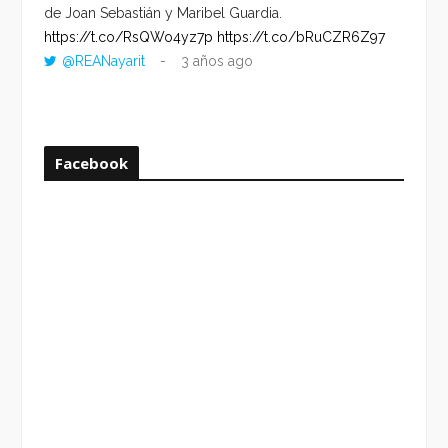
de Joan Sebastián y Maribel Guardia.
HORA 
https://t.co/RsQWo4yz7p
https://t.co/bRuCZR6Z97
DEL R
@REANayarit
3 años ago
https:
ago
Facebook