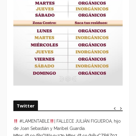
Twitter
#LAMENTABLE
| FALLECE JULIÁN FIGUEROA, hijo
“VOLV
de Joan Sebastián y Maribel Guardia.
HORA 
https://t.co/RsQWo4yz7p
https://t.co/bRuCZR6Z97
DEL R