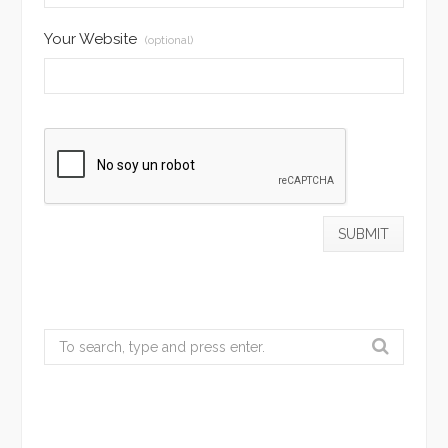
Your Website
(optional)
Search
for: