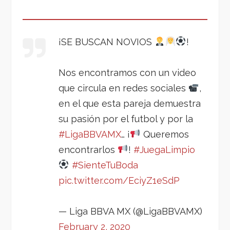
¡SE BUSCAN NOVIOS
!
Nos encontramos con un video
que circula en redes sociales
,
en el que esta pareja demuestra
su pasión por el futbol y por la
#LigaBBVAMX
… ¡
Queremos
encontrarlos
!
#JuegaLimpio
#SienteTuBoda
pic.twitter.com/EciyZ1eSdP
— Liga BBVA MX (@LigaBBVAMX)
February 2, 2020