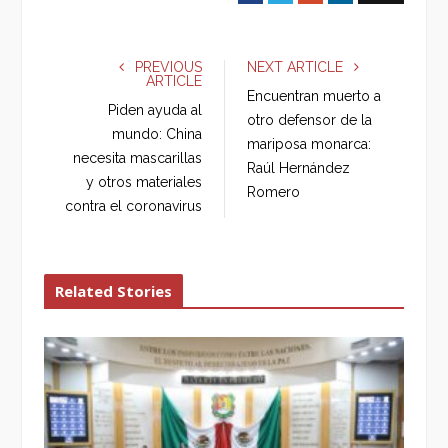
a
w
o
i
c
i
o
n
e
t
g
k
PREVIOUS
NEXT ARTICLE
ARTICLE
b
t
l
e
Encuentran muerto a
o
e
e
d
Piden ayuda al
otro defensor de la
o
r
+
I
mundo: China
mariposa monarca:
k
n
necesita mascarillas
Raúl Hernández
y otros materiales
Romero
contra el coronavirus
Related Stories