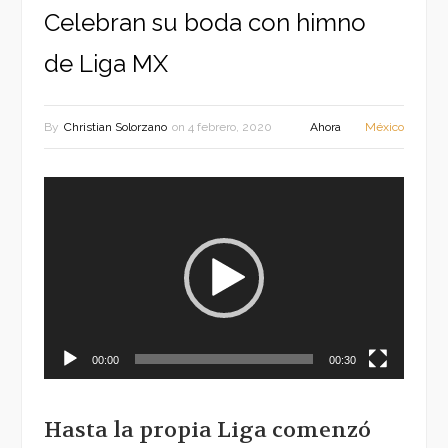
Celebran su boda con himno
de Liga MX
By
Christian Solorzano
on
4 febrero, 2020
Ahora
México
Reproductor
de
vídeo
00:00
00:30
Hasta la propia Liga comenzó