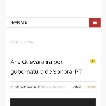
NAVIGATE
HOME
AHORA
Ana Guevara irá por
0
gubernatura de Sonora: PT
By
Christian Solorzano
on
8 octubre, 2020
Ahora
México
Reproductor