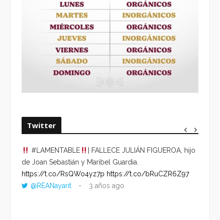
Twitter
#LAMENTABLE
| FALLECE JULIÁN FIGUEROA, hijo
“VOLV
de Joan Sebastián y Maribel Guardia.
HORA 
https://t.co/RsQWo4yz7p
https://t.co/bRuCZR6Z97
DEL R
@REANayarit
3 años ago
https:
ago