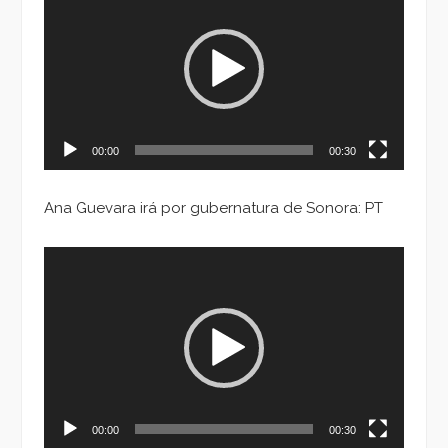
de
vídeo
00:00
00:30
Ana Guevara irá por gubernatura de Sonora: PT
Reproductor
de
vídeo
00:00
00:30