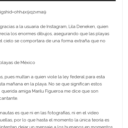
?igshid=ohh4x9qzvma9
 gracias a la usuaria de Instagram, Lila Deneken, quien
recia los enormes dibujos, asegurando que las playas
el cielo se comportara de una forma extraña que no
 playas de México
s, pues multan a quien viole la ley federal para esta
ta mañana en la playa. No se que significan estos
i querida amiga Marilu Figueroa me dice que son
 cantante.
autas es que ni en las fotografías, ni en el video
ellas, por lo que hasta el momento la única teoría es
e intentan dejar un mensaje a los humanos en momentos