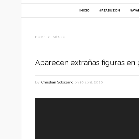
INICIO
#REABUZÓN
NAYA
HOME
MÉXICO
Aparecen extrañas figuras en
By
Christian Solorzano
on
10 abril, 2020
Reproductor
de
vídeo