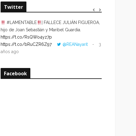
Twitter
#LAMENTABLE
| FALLECE JULIÁN FIGUEROA,
“VOLVER AL HO
hijo de Joan Sebastián y Maribel Guardia.
CUANDO LA HOR
https://t.co/RsQWo4yz7p
CON LA HORA DE
https://t.co/bRuCZR6Z97
@REANayarit
3
https://t.co/e1s
años ago
años ago
Facebook