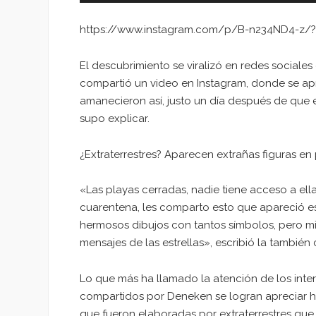
https://www.instagram.com/p/B-n234ND4-z/
El descubrimiento se viralizó en redes sociales
compartió un video en Instagram, donde se ap
amanecieron así, justo un día después de que 
supo explicar.
¿Extraterrestres? Aparecen extrañas figuras en
«Las playas cerradas, nadie tiene acceso a ella
cuarentena, les comparto esto que apareció es
hermosos dibujos con tantos símbolos, pero m
mensajes de las estrellas», escribió la también
Lo que más ha llamado la atención de los intern
compartidos por Deneken se logran apreciar hu
que fueron elaboradas por extraterrestres qu