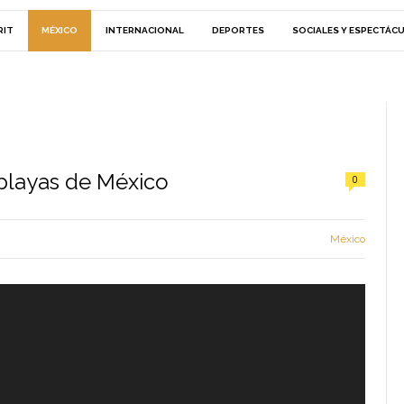
RIT
MÉXICO
INTERNACIONAL
DEPORTES
SOCIALES Y ESPECTÁC
 playas de México
0
México