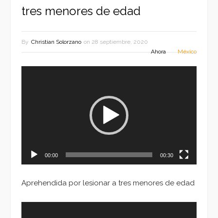
tres menores de edad
By
Christian Solorzano
on
28 septiembre, 2020
Ahora
México
Reproductor
de
vídeo
00:00
00:30
Aprehendida por lesionar a tres menores de edad
Reproductor