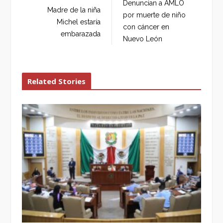
Denuncian a AMLO
o
e
e
d
Madre de la niña
por muerte de niño
o
r
+
I
Michel estaría
con cáncer en
k
n
embarazada
Nuevo León
Related Stories