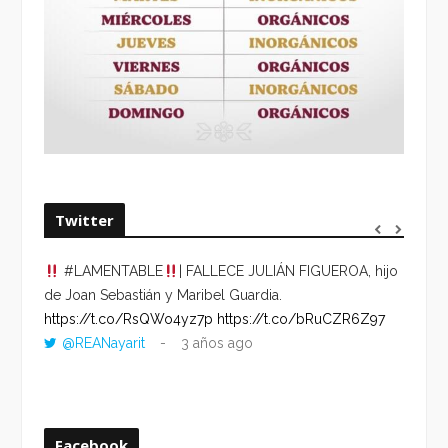
Twitter
#LAMENTABLE
| FALLECE JULIÁN FIGUEROA, hijo
“VOLV
de Joan Sebastián y Maribel Guardia.
HORA 
https://t.co/RsQWo4yz7p
https://t.co/bRuCZR6Z97
DEL R
@REANayarit
3 años ago
https:
ago
Facebook